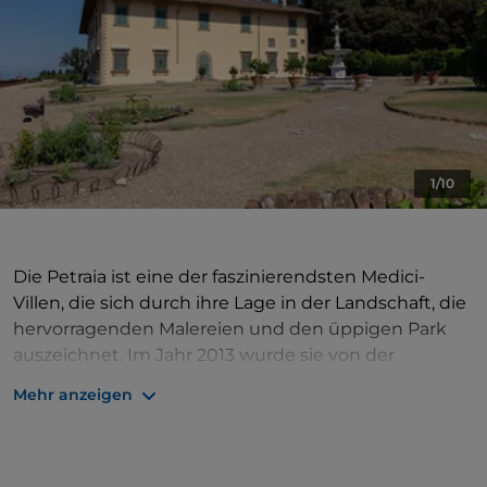
1/10
Die Petraia ist eine der faszinierendsten Medici-
Villen, die sich durch ihre Lage in der Landschaft, die
hervorragenden Malereien und den üppigen Park
auszeichnet. Im Jahr 2013 wurde sie von der
UNESCO in die Liste des Weltkulturerbes
Mehr anzeigen
aufgenommen und liegt nur wenige Kilometer von
Florenz entfernt. Die Villa, die sich durch ihren
unverwechselbaren Turm auszeichnet, dominiert
die Hänge des Monte Morello und bietet einen