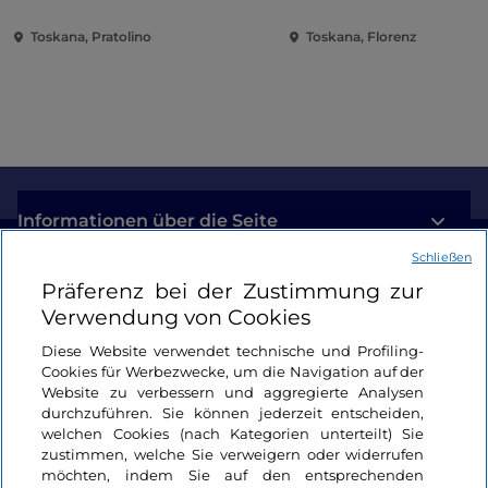
Toskana, Pratolino
Toskana, Florenz
Informationen über die Seite
Schließen
Nützliche Links
Präferenz bei der Zustimmung zur
Verwendung von Cookies
Login
Diese Website verwendet technische und Profiling-
Cookies für Werbezwecke, um die Navigation auf der
Bleiben wir in Kontakt
Website zu verbessern und aggregierte Analysen
durchzuführen. Sie können jederzeit entscheiden,
welchen Cookies (nach Kategorien unterteilt) Sie
zustimmen, welche Sie verweigern oder widerrufen
möchten, indem Sie auf den entsprechenden