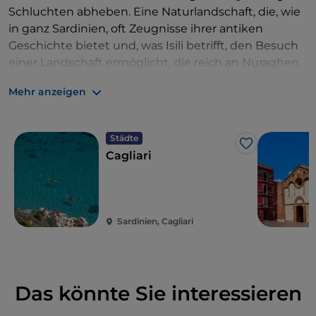
Schluchten abheben. Eine Naturlandschaft, die, wie
in ganz Sardinien, oft Zeugnisse ihrer antiken
Geschichte bietet und, was Isili betrifft, den Besuch
einer Landschaft ermöglicht, die reich an Nuraghen
ist, darunter die Nuraghe Is Paras, die zu den am
Mehr anzeigen
besten erhaltenen in der Gegend gehört.
Städte
Like
Cagliari
Sardinien, Cagliari
Das könnte Sie interessieren