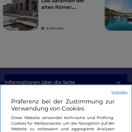
Das Sardinien der
alten Römer,
Amphitheater und
antike Kolonien
3 Minuten
Informationen über die Seite
Schließen
Nützliche Links
Präferenz bei der Zustimmung zur
Verwendung von Cookies
Login
Diese Website verwendet technische und Profiling-
Cookies für Werbezwecke, um die Navigation auf der
Bleiben wir in Kontakt
Website zu verbessern und aggregierte Analysen