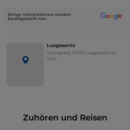
die der Verehrung von Maria Bambina gewidmet ist
und seit 1218 gefeiert wird. Die
Prozession,
die vor
Einige Informationen werden
der feierlichen Messe durch die gepflasterten
bereitgestellt von:
Straßen der Stadt zieht, wird von der gesamten
Gemeinde mit Spannung erwartet und von vielen
Gläubigen aus ganz Sardinien besucht, die auf einer
Pilgerreise hierher gekommen sind.
Luogosanto
Via Caprera, 07020 Luogosanto SS,
Die „Heiligkeit“ des Ortes ist auch auf den Routen zu
Italia
spüren, die die Kultstätten in der Umgebung des
Dorfes miteinander verbinden. Bemerkenswert sind
die
Einsiedelei S. Trano
, die aus Granitblöcken auf
einem Felsen an der Stelle erbaut wurde, an der die
Reliquien zweier Einsiedler gefunden wurden, die
Kirche S. Stefano
aus der Zeit der Judikate und die
Landkirche S. Leonardo
im romanischen Stil. Ein
Spaziergang auf dem Land ist auch eine
Zuhören und Reisen
Gelegenheit, die zahlreichen
Stazzi zu bewundern
,
die alten Häuser, die jahrhundertelang das Zentrum