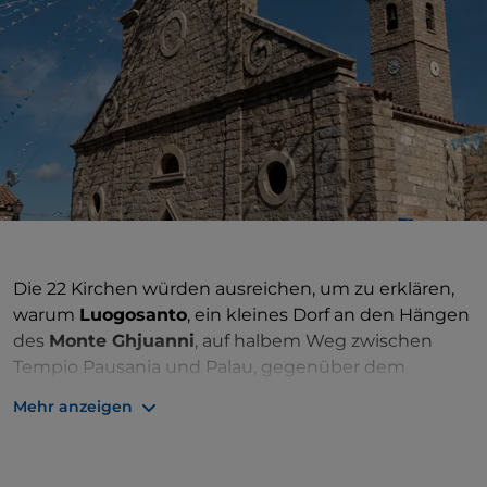
Die 22 Kirchen würden ausreichen, um zu erklären,
warum
Luogosanto
, ein kleines Dorf an den Hängen
des
Monte Ghjuanni
, auf halbem Weg zwischen
Tempio Pausania und Palau, gegenüber dem
Maddalena-Archipel, so heißt. Dies wird besonders
Mehr anzeigen
deutlich während des
Festa Manna di Gaddura
, der
Zeremonie, die jedes Jahr am 7. September um die
Basilika Nostra Signora di Luogosanto stattfindet
,