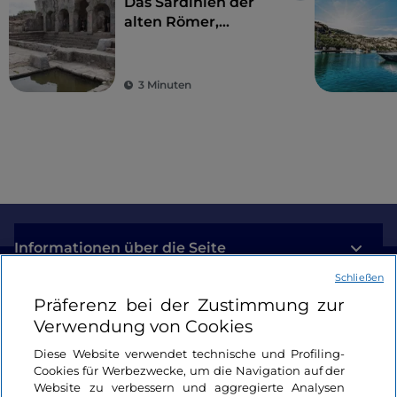
Das Sardinien der
alten Römer,
Amphitheater und
antike Kolonien
3 Minuten
Informationen über die Seite
Schließen
Nützliche Links
Präferenz bei der Zustimmung zur
Verwendung von Cookies
Login
Diese Website verwendet technische und Profiling-
Cookies für Werbezwecke, um die Navigation auf der
Bleiben wir in Kontakt
Website zu verbessern und aggregierte Analysen