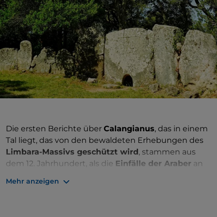
Die ersten Berichte über
Calangianus
, das in einem
Tal liegt, das von den bewaldeten Erhebungen des
Limbara-Massivs geschützt wird
, stammen aus
dem 12. Jahrhundert, als die
Einfälle der Araber
an
der Küste zu Migrationen in die weiter innen
Mehr anzeigen
liegenden und geschützten Gebiete führten. Etwas
außerhalb des Dorfes zeugen das
Gigantengrab von
Pascaredda
, etwa zehn Nuraghen und die heilige