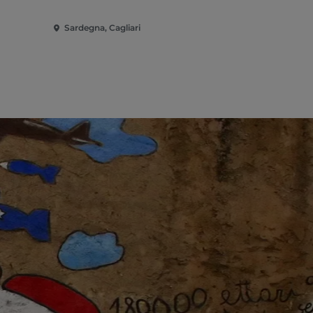
Sardegna, Cagliari
Sardegna, C