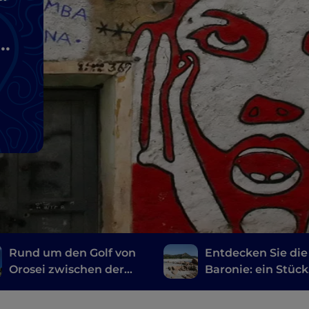
d
Rund um den Golf von
Entdecken Sie die
Orosei zwischen der
Baronie: ein Stück
Barbagia di Nuoro und
authentisches
der Ogliastra
Sardinien, eingeb