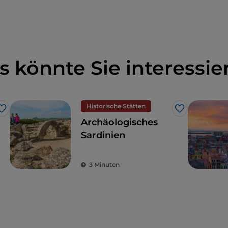
s könnte Sie interessie
Historische Stätten
Like
Like
Archäologisches
Sardinien
3 Minuten