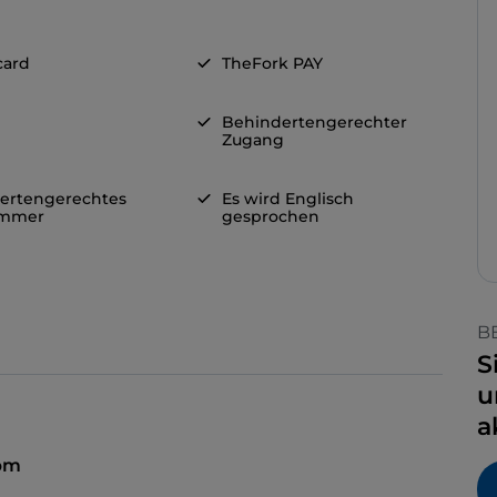
card
TheFork PAY
Behindertengerechter
Zugang
ertengerechtes
Es wird Englisch
immer
gesprochen
B
S
u
a
 pm