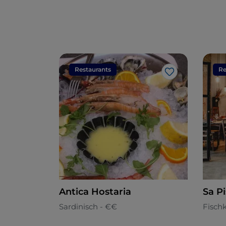
Restaurants
Re
Like
Antica Hostaria
Sa P
Sardinisch - €€
Fisch