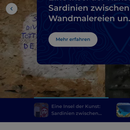
Sardinien zwischen
Wandmalereien un
Museen der
Gegenwart
Mehr erfahren
Eine Insel der Kunst:
Sardinien zwischen
Wandmalereien und
Museen der Gegenwart