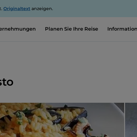
t.
Originaltext
anzeigen.
ernehmungen
Planen Sie Ihre Reise
Informatio
sto