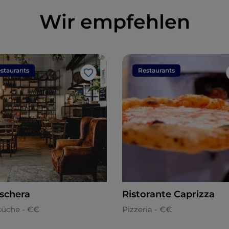
Wir empfehlen
staurants
Restaurants
Like
ischera
Ristorante Caprizza
küche - €€
Pizzeria - €€