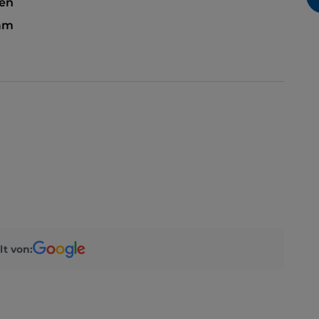
sen
 am
lt von: