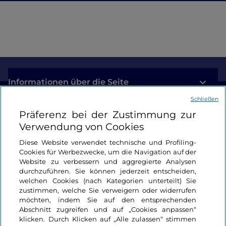
Informationen über die Seite
Schließen
Nützliche Links
Präferenz bei der Zustimmung zur
Verwendung von Cookies
Login
Diese Website verwendet technische und Profiling-
Cookies für Werbezwecke, um die Navigation auf der
Bleiben wir in Kontakt
Website zu verbessern und aggregierte Analysen
durchzuführen. Sie können jederzeit entscheiden,
welchen Cookies (nach Kategorien unterteilt) Sie
zustimmen, welche Sie verweigern oder widerrufen
möchten, indem Sie auf den entsprechenden
Abschnitt zugreifen und auf „Cookies anpassen“
klicken. Durch Klicken auf „Alle zulassen“ stimmen