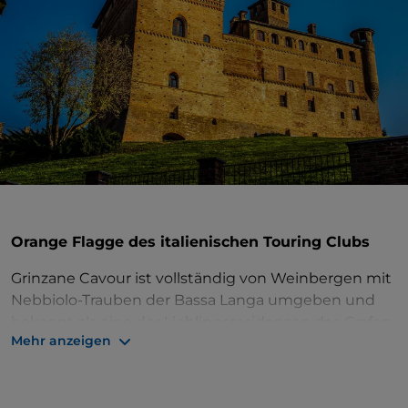
Orange Flagge des italienischen Touring Clubs
Grinzane Cavour ist vollständig von Weinbergen mit
Nebbiolo-Trauben der Bassa Langa umgeben und
bekannt als eine der Lieblingsresidenzen des Grafen
Mehr anzeigen
Camillo Benso di Cavour, der 17 Jahre lang
Bürgermeister der Gemeinde war und sich
Innovationen in der Landwirtschaft und der