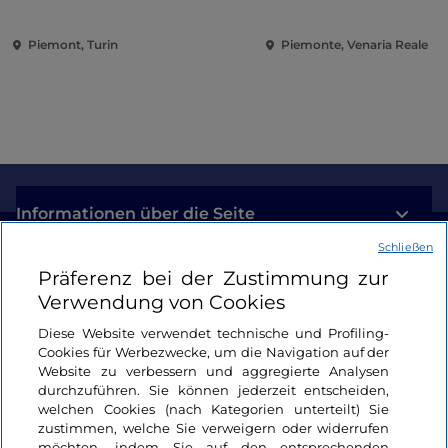
Eroberung der Renaissance
Piemont, Turin
Piemonte, Venaria Reale
Informationen über die Seite
Schließen
Nützliche Links
Präferenz bei der Zustimmung zur
Verwendung von Cookies
Login
Diese Website verwendet technische und Profiling-
Cookies für Werbezwecke, um die Navigation auf der
Bleiben wir in Kontakt
Website zu verbessern und aggregierte Analysen
durchzuführen. Sie können jederzeit entscheiden,
welchen Cookies (nach Kategorien unterteilt) Sie
zustimmen, welche Sie verweigern oder widerrufen
möchten, indem Sie auf den entsprechenden