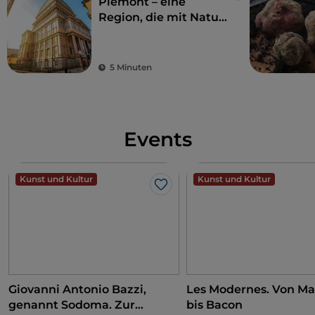
Piemont – eine
Region, die mit Natur
und Geschichte
verzaubert
5 Minuten
Events
Kunst und Kultur
Kunst und Kultur
Like
Giovanni Antonio Bazzi,
Les Modernes. Von Ma
genannt Sodoma. Zur
bis Bacon