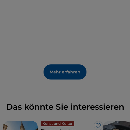
aus der Destillation von Trester verschiedener
edler Weine gewonnen wird, aber das typische
Produkt des Ortes ist der
Torrone,
der seit dem
19. Jahrhundert mit Haselnüssen anstelle der
Mandeln des traditionellen Rezepts zubereitet
wird.
Mehr erfahren
Das könnte Sie interessieren
Kunst und Kultur
Like