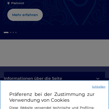
Piemont
Mehr erfahren
Informationen über die Seite
Schließen
Nützliche Links
Präferenz bei der Zustimmung zur
Verwendung von Cookies
Login
Diese Website verwendet technische und Profiling-