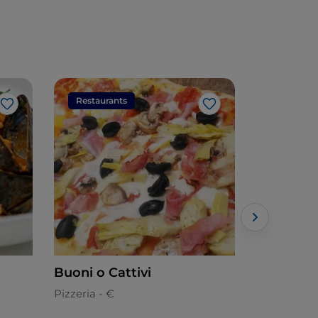
Restaurants
Restaura
Like
Like
Buoni o Cattivi
Joy Caffe
Pizzeria - €
Italienisch 