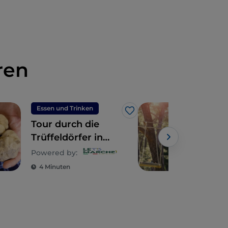
ren
Essen und Trinken
Unt
Like
Tour durch die
Fras
Trüffeldörfer in
zah
den Marken
Emo
Powered by:
zwi
4 Minuten
3 M
Flu
der