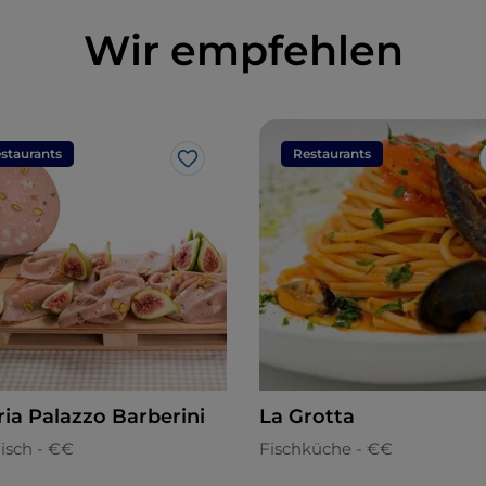
Wir empfehlen
staurants
Restaurants
Like
ria Palazzo Barberini
La Grotta
nisch - €€
Fischküche - €€