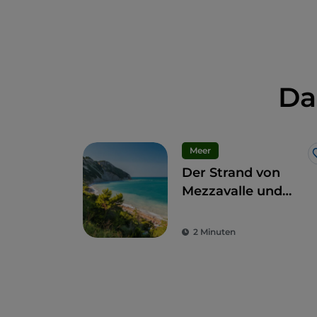
Da
Meer
Der Strand von
Mezzavalle und
seine
10 Nachbarstrände
2 Minuten
an der Riviera del
Conero