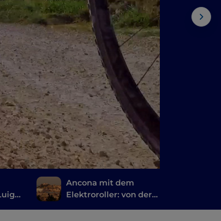
Ancona mit dem
Luigi
Elektroroller: von der
Mole Vanvitelliana zu
den Parks und