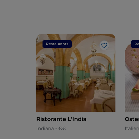
Restaurants
Re
Like
Ristorante L'India
Oste
Indiana - €€
Italie