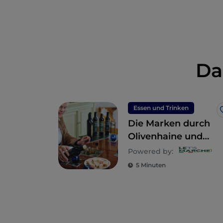
Da
Essen und Trinken
Die Marken durch
Olivenhaine und
Ölmühlen: wo
Powered by:
Geschmack auf
5 Minuten
Kultur trifft