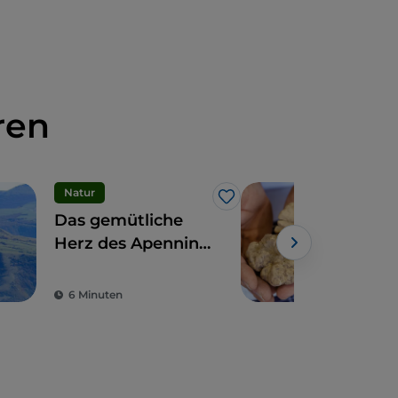
ren
Natur
Ess
Like
Das gemütliche
Tou
Herz des Apennins:
Trüf
die 9 Gemeinden
den
Powe
der Hohen Marken
6 Minuten
4 M