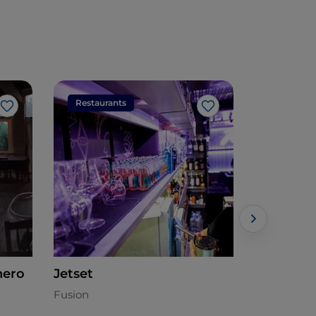
Restaurants
Restaura
Like
Like
nero
Jetset
La Capan
Fusion
Italienisch