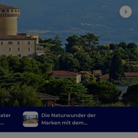
ater
Die Naturwunder der
e
Marken mit dem
Fahrrad: von
Sassoferrato nach Visso