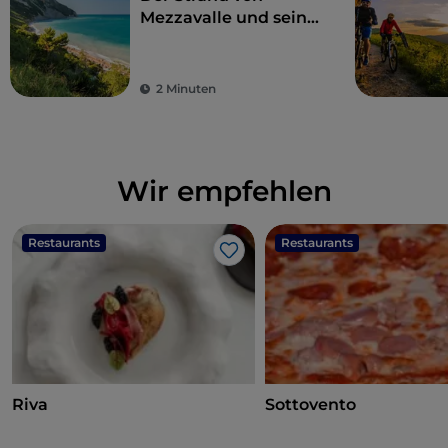
Mezzavalle und seine
10 Nachbarstrände an
der Riviera del Conero
2 Minuten
Wir empfehlen
Restaurants
Restaurants
Like
Riva
Sottovento