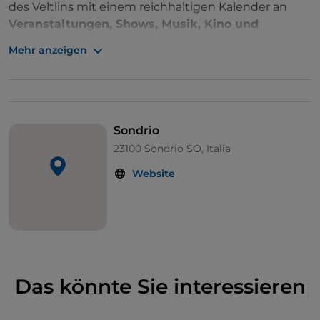
des Veltlins mit einem reichhaltigen Kalender an
Veranstaltungen, Shows, Musik, Kino und
Unterhaltung für alle Altersgruppen
belebt.
Mehr anzeigen
Während der gesamten Sommersaison verwandelt
sich das Zentrum von
Sondrio
in einen Ort der
Begegnung und Geselligkeit und bietet
Veranstaltungen für Einwohner, Familien und
Sondrio
Besucher in einer lebhaften und einladenden
23100 Sondrio SO, Italia
Atmosphäre.
Website
Musik, Tanz und Aufführungen im Zentrum
von Sondrio
Die Abende der Veranstaltung bieten Events, die für
ein unterschiedliches Publikum gedacht sind, wobei
ein besonderes Augenmerk auf die Aufwertung der
städtischen Räume und der Altstadt gelegt wird.
Das könnte Sie interessieren
Zu den am sehnlichsten erwarteten
Veranstaltungen gehören: