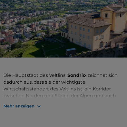
Die Hauptstadt des Veltlins,
Sondrio
, zeichnet sich
dadurch aus, dass sie der wichtigste
Wirtschaftsstandort des Veltlins ist, ein Korridor
zwischen Norden und Süden der Alpen und auch
Heimat von Wallfahrtskirchen und erlesenen
Mehr anzeigen
Weinen. Der Ort liegt am Ausgang des
Malenco-Tals
,
das mit der Schweiz verbunden ist und bei Touristen
sowohl im Sommer als auch im Winter sehr beliebt