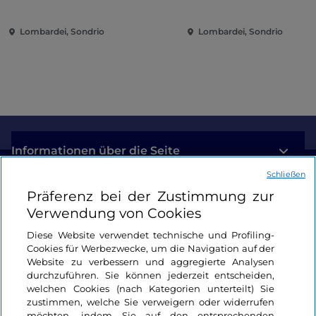
und Spaß im Herzen der
Stadt
Lombardei, Sondrio
Lombardei, Sondrio
Informationen über die Seite
Schließen
Nützliche Links
Präferenz bei der Zustimmung zur
Verwendung von Cookies
Login
Diese Website verwendet technische und Profiling-
Cookies für Werbezwecke, um die Navigation auf der
Bleiben wir in Kontakt
Website zu verbessern und aggregierte Analysen
durchzuführen. Sie können jederzeit entscheiden,
welchen Cookies (nach Kategorien unterteilt) Sie
zustimmen, welche Sie verweigern oder widerrufen
möchten, indem Sie auf den entsprechenden