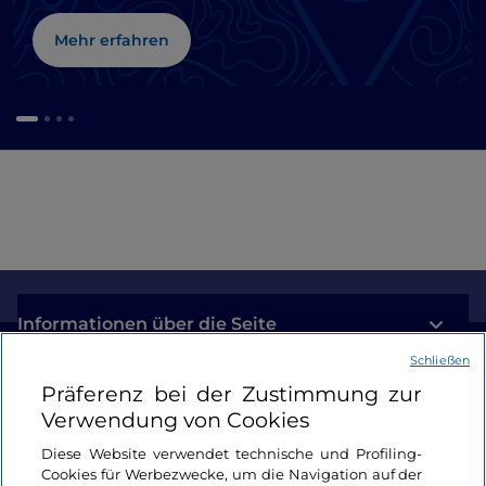
Mehr erfahren
Informationen über die Seite
Schließen
Nützliche Links
Präferenz bei der Zustimmung zur
Verwendung von Cookies
Login
Diese Website verwendet technische und Profiling-
Cookies für Werbezwecke, um die Navigation auf der