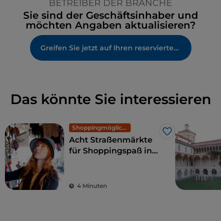
BETREIBER DER BRANCHE
Sie sind der Geschäftsinhaber und
möchten Angaben aktualisieren?
Greifen Sie jetzt auf Ihren reservierten Bereich zu
Das könnte Sie interessieren
Shoppingmöglichkeiten und Märkte
Like
Acht Straßenmärkte
für Shoppingspaß in
Mailand: exklusive
Mode zu kleinen
Preisen
4 Minuten