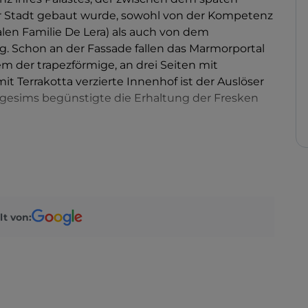
er Stadt gebaut wurde, sowohl von der Kompetenz
alen Familie De Lera) als auch von dem
g. Schon an der Fassade fallen das Marmorportal
lem der trapezförmige, an drei Seiten mit
 Terrakotta verzierte Innenhof ist der Auslöser
gesims begünstigte die Erhaltung der Fresken
 Comune aus zu erreichen, nehmen Sie hinter
dann rechts in den Corso Mazzini und Corso
o Matteotti die Via Gerolamo da Cremona, gelangt
o und zum Archäologischen Museum mit
tadt, mit Gegenständen des täglichen Gebrauchs
lt von:
ren, Statuen und Mosaiken. Das Museum gehört zu
 Sehbehinderte und Blinde, sondern auch
illkommen heißen können. Der Zivilisation
ein.
die Kirche der Heiligen Dreifaltigkeit, deren