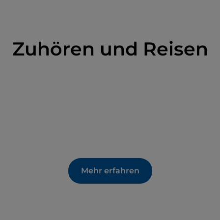
kgehen und in der sowohl mittelalterliche
 bis 18. Jahrhundert erhalten sind. In den
esagt an den Wochenenden, wird der Besuch von
Zuhören und Reisen
ubs im Rahmen einer der Initiativen Aperti per Voi
Mehr erfahren