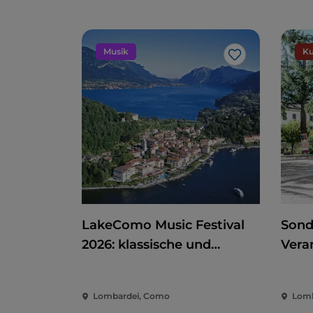
Musik
Ku
Like
LakeComo Music Festival
Sond
2026: klassische und
Vera
zeitgenössische Musik
Kino
zwischen Villen und Gärten
der 
Lombardei, Como
Lomb
am Comer See