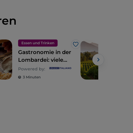
ren
Essen und Trinken
Ess
Like
Gastronomie in der
5 l
Lombardei: viele
Köst
Seelen für eine
Geb
Powered by:
Powe
Fülle von Aromen
Gen
3 Minuten
2 M