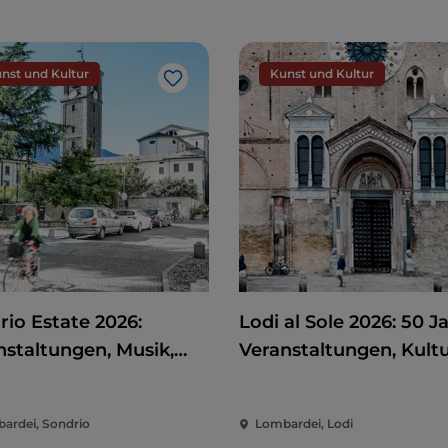
nst und Kultur
Kunst und Kultur
Like
rio Estate 2026:
Lodi al Sole 2026: 50 J
nstaltungen, Musik,
Veranstaltungen, Kult
 und Spaß im Herzen
und Unterhaltung im
Stadt
Herzen von Lodi
ardei, Sondrio
Lombardei, Lodi