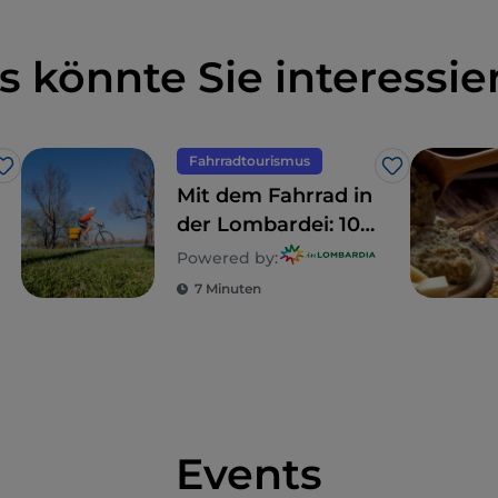
s könnte Sie interessie
Fahrradtourismus
Like
Like
Mit dem Fahrrad in
der Lombardei: 10
Routen für
Powered by:
Familien
7 Minuten
Events