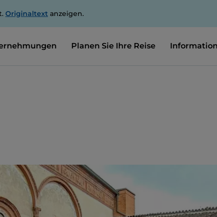
t.
Originaltext
anzeigen.
ernehmungen
Planen Sie Ihre Reise
Informatio