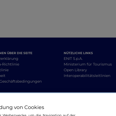
EN ÜBER DIE SEITE
NÜTZLICHE LINKS
zerklärung
ENIT S.p.A.
-Richtlinie
Ministerium für Tourismus
linie
Open Library
heit
Interoperabilitätsleitlinien
 Geschäftsbedingungen
BLEIBEN WIR IN KONTAKT
dung von Cookies
ür Werbezwecke, um die Navigation auf der