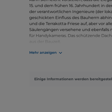
15. und dem frühen 16. Jahrhundert in d
der verantwortlichen Ingenieure (der lok
geschickten Einfluss des Bauherrn abhin
und die Terrakotta-Friese auf, aber vor al
Säulengängen versehene und ebenfalls mit
für Handykameras. Das schützende Dach
aus der Bauzeit.
Um den Palazzo Fodri von der Piazza del
Mehr anzeigen
dem Dom die Via Mercatello und biegen 
Matteotti ein. Nimmt man statt des Cors
man zur ehemaligen Kirche San Lorenz
Ausgrabungsfunden aus der römischen S
Einige Informationen werden bereitgestel
aus jener Zeit, Fragmenten von Skulptu
den wenigen auf der Welt, die nicht nur
Menschen mit geistigen Behinderungen w
sollten in der Tat keine Grenzen gesetzt s
In der weit entfernten Via Speciano steht 