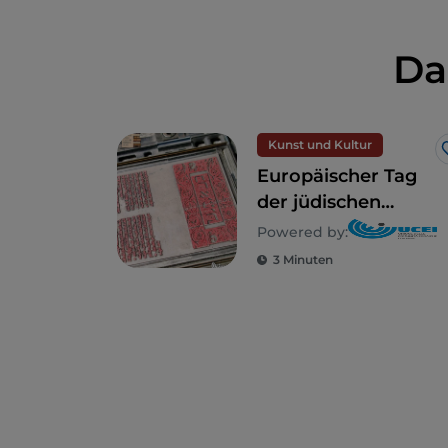
Da
Kunst und Kultur
Europäischer Tag
der jüdischen
Kultur
Powered by:
3 Minuten