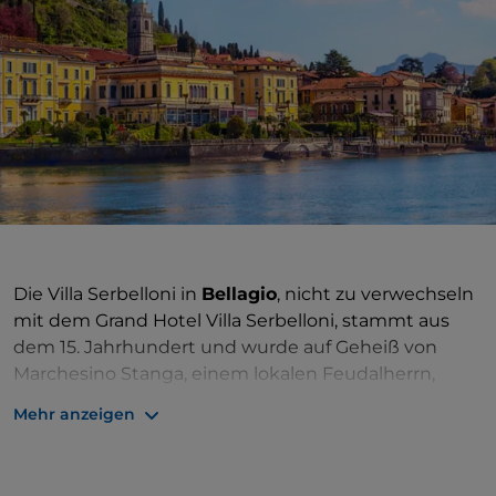
Die Villa Serbelloni in
Bellagio
, nicht zu verwechseln
mit dem Grand Hotel Villa Serbelloni, stammt aus
dem 15. Jahrhundert und wurde auf Geheiß von
Marchesino Stanga, einem lokalen Feudalherrn,
erbaut. Im 18. Jahrhundert ging es an den Grafen
Mehr anzeigen
Alessandro Serbelloni über
, einen reichen
lombardischen Adligen, der sich besonders für die
Realisierung des riesigen Parks der Villa einsetzte