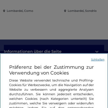
zeitgenössische Musik
zwischen Villen und Gärten
Lombardei, Como
Lombardei, Sondrio
am Comer See
Informationen über die Seite
Schließen
Nützliche Links
Präferenz bei der Zustimmung zur
Verwendung von Cookies
Login
Diese Website verwendet technische und Profiling-
Cookies für Werbezwecke, um die Navigation auf der
Bleiben wir in Kontakt
Website zu verbessern und aggregierte Analysen
durchzuführen. Sie können jederzeit entscheiden,
welchen Cookies (nach Kategorien unterteilt) Sie
zustimmen, welche Sie verweigern oder widerrufen
möchten, indem Sie auf den entsprechenden