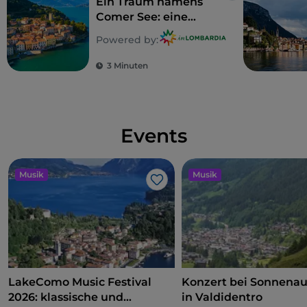
Ein Traum namens
Comer See: eine
Entdeckungsreise zu
Powered by:
5 unvergleichlichen
Villen
3 Minuten
Events
Musik
Musik
Like
LakeComo Music Festival
Konzert bei Sonnena
2026: klassische und
in Valdidentro