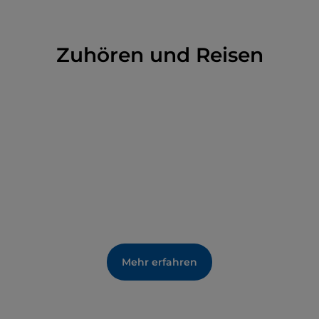
vielmehr durch das hohe Niveau seiner
Wechselausstellungen, die manchmal andere
Standorte in der Stadt einbeziehen.
Zuhören und Reisen
Mehr erfahren