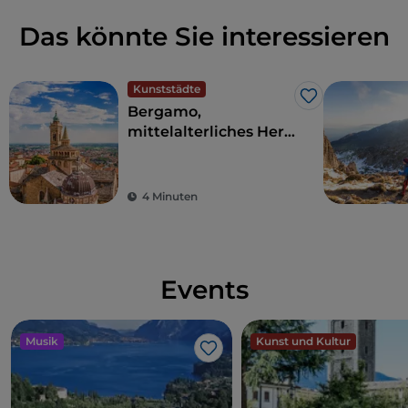
Das könnte Sie interessieren
Kunststädte
Like
Bergamo,
mittelalterliches Herz
und zeitgenössische
Seele
4 Minuten
Events
Musik
Kunst und Kultur
Like