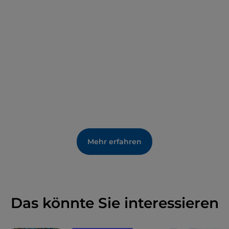
allen voran der Thronsaal, gehören zu den
eindrucksvollsten Beispielen des lombardischen
Barocks
. Besuchen Sie auch die Pinakothek der
Visconti, genannt
Sala dell'Innominato
. Der
Legende nach handelt es sich beim Palazzo Vecchio
um die berühmte „Burg des Ungenannten“, die
Alessandro Manzoni in seinem
historischen Roman I
Promessi Sposi („Die Verlobten“) beschreibt
.
Mehr erfahren
Das könnte Sie interessieren