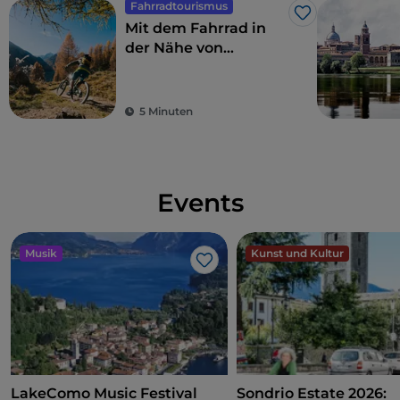
Fahrradtourismus
Like
Mit dem Fahrrad in
der Nähe von
Bergamo: 7 für alle
geeignete Routen
5 Minuten
Events
Musik
Kunst und Kultur
Like
LakeComo Music Festival
Sondrio Estate 2026: