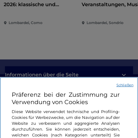
2026: klassische und
Veranstaltungen, Musi
zeitgenössische Musik
und Spaß im Herzen d
zwischen Villen und Gärten
Stadt
Lombardei, Como
Lombardei, Sondrio
am Comer See
Informationen über die Seite
Schließen
Nützliche Links
Präferenz bei der Zustimmung zur
Verwendung von Cookies
Login
Diese Website verwendet technische und Profiling-
Cookies für Werbezwecke, um die Navigation auf der
Bleiben wir in Kontakt
Website zu verbessern und aggregierte Analysen
durchzuführen. Sie können jederzeit entscheiden,
welchen Cookies (nach Kategorien unterteilt) Sie