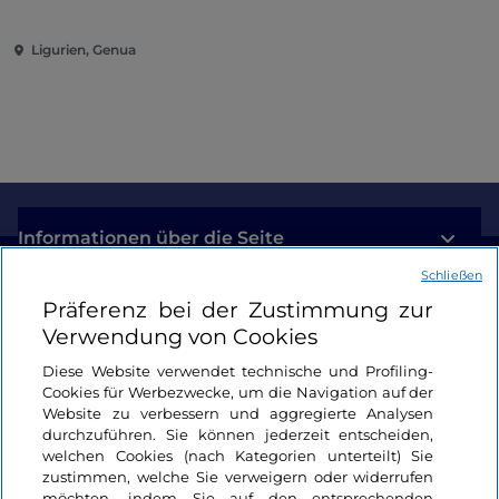
Ligurien, Genua
Informationen über die Seite
Schließen
Nützliche Links
Präferenz bei der Zustimmung zur
Verwendung von Cookies
Login
Diese Website verwendet technische und Profiling-
Cookies für Werbezwecke, um die Navigation auf der
Bleiben wir in Kontakt
Website zu verbessern und aggregierte Analysen
durchzuführen. Sie können jederzeit entscheiden,
welchen Cookies (nach Kategorien unterteilt) Sie
zustimmen, welche Sie verweigern oder widerrufen
möchten, indem Sie auf den entsprechenden