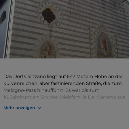
Das Dorf Calizzano liegt auf 647 Metern Höhe an der
kurvenreichen, aber faszinierenden Straße, die zum
Melogno-Pass hinaufführt. Es war bis zum
16. Jahrhundert Sitz der Adelsfamilie Del Carretto aus
Savona. Unter der Adelsfamilie wurden das
Mehr anzeigen
Dominikanerkloster und die Kirche Annunziata al
Pasquale erbaut. Das Dorf gehörte ursprünglich zu
Genua, fiel dann unter spanische Herrschaft und