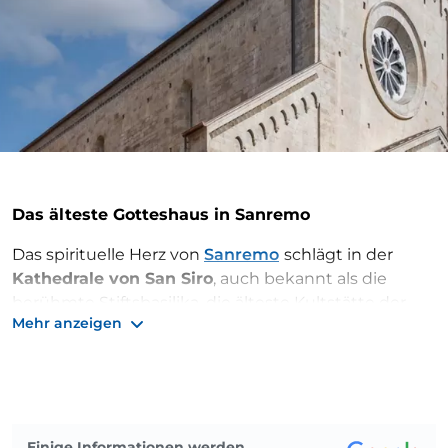
Das älteste Gotteshaus in Sanremo
Das spirituelle Herz von
Sanremo
schlägt in der
Kathedrale von San Siro
, auch bekannt als die
berühmte Stiftsbasilika, die älteste Kultstätte der
Mehr anzeigen
Stadt der Blumen. Das Gebäude, das Sie heute auf
dem gleichnamigen Platz bewundern können, geht
auf das 12. Jahrhundert zurück und wurde auf den
Überresten einer kleinen frühchristlichen Kirche
errichtet.
Einige Informationen werden