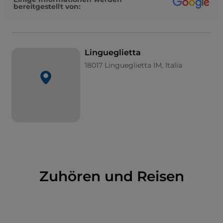
bereitgestellt von:
Laufe der Zeit in eine Verteidigungsanlage
umgewandelt, um das Land vor Piratenangriffen zu
schützen, hier fand die Bevölkerung bei Überfällen
Unterschlupf. Diese Kirche ist ein besonderer Ort,
Lingueglietta
den man auf sich wirken lassen muss, um ihre Linien
18017 Lingueglietta IM, Italia
zu erfassen und sie als militärisches Bollwerk und
gleichzeitig als Ort des Glaubens und der
Spiritualität zu begreifen.
Zuhören und Reisen