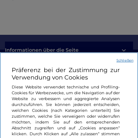
Informationen über die Seite
Schließen
Nützliche Links
Präferenz bei der Zustimmung zur
Verwendung von Cookies
Login
Diese Website verwendet technische und Profiling-
Cookies für Werbezwecke, um die Navigation auf der
Bleiben wir in Kontakt
Website zu verbessern und aggregierte Analysen
durchzuführen. Sie können jederzeit entscheiden,
welchen Cookies (nach Kategorien unterteilt) Sie
zustimmen, welche Sie verweigern oder widerrufen
möchten, indem Sie auf den entsprechenden
Abschnitt zugreifen und auf „Cookies anpassen“
klicken. Durch Klicken auf „Alle zulassen“ stimmen