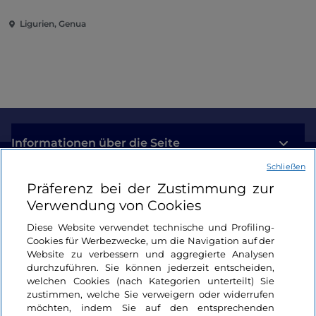
Ligurien, Genua
Informationen über die Seite
Schließen
Nützliche Links
Präferenz bei der Zustimmung zur
Verwendung von Cookies
Login
Diese Website verwendet technische und Profiling-
Cookies für Werbezwecke, um die Navigation auf der
Bleiben wir in Kontakt
Website zu verbessern und aggregierte Analysen
durchzuführen. Sie können jederzeit entscheiden,
welchen Cookies (nach Kategorien unterteilt) Sie
zustimmen, welche Sie verweigern oder widerrufen
möchten, indem Sie auf den entsprechenden