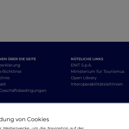
EN ÜBER DIE SEITE
NÜTZLICHE LINKS
zerklärung
ENIT S.p.A.
-Richtlinie
Ministerium für Tourismus
linie
Open Library
heit
Interoperabilitätsleitlinien
 Geschäftsbedingungen
BLEIBEN WIR IN KONTAKT
dung von Cookies
ür Werbezwecke, um die Navigation auf der