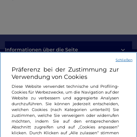
ist. Die Route der Tropen setzt sich an der
Oberfläche fort und die Besucherinnen und
Besucher tauchen in den
Tropenwald
ein, eine
der Umgebungen mit der höchsten
Artenvielfalt
,
in der mehr als die Hälfte der auf der Erde
vorhandenen Tier- und Pflanzenarten lebt.
Informationen über die Seite
Der Tanz der Quallen
Schließen
Nützliche Links
Es gibt Säle, die nicht nur der Neugier auf die
Präferenz bei der Zustimmung zur
Biologie oder Natur entgegenkommen, sondern
Verwendung von Cookies
auch ein wahrer
Augenschmaus sind
, wie
Login
Diese Website verwendet technische und Profiling-
beispielsweise der Saal, der von den
Cookies für Werbezwecke, um die Navigation auf der
Bleiben wir in Kontakt
hypnotischen und schwebenden Bewegungen
Website zu verbessern und aggregierte Analysen
durchzuführen. Sie können jederzeit entscheiden,
der
Quallen belebt wird
: neun Becken mit Arten
welchen Cookies (nach Kategorien unterteilt) Sie
aus verschiedenen Meeren der Welt. Ein
zustimmen, welche Sie verweigern oder widerrufen
Feuerwerk der Farben erwartet
Sie auch im
möchten, indem Sie auf den entsprechenden
Bereich der
Korallenriffe
, die zu den am stärksten
Abschnitt zugreifen und auf „Cookies anpassen“
klicken. Durch Klicken auf „Alle zulassen“ stimmen
gefährdeten marinen Ökosystemen gehören: Hier