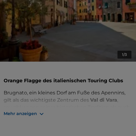
1/3
Orange Flagge des italienischen Touring Clubs
Brugnato, ein kleines Dorf am Fuße des Apennins,
gilt als das wichtigste Zentrum des
Val di Vara
,
sowohl wegen seiner historischen Tradition als auch
Mehr anzeigen
wegen der zahlreichen monumentalen Gebäude,
die noch heute existieren.
Der Zugang zur
Altstadt
erfolgt über die