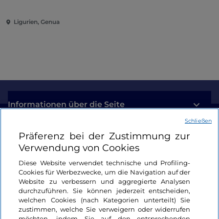
Ligurien, Genua
Informationen über die Seite
Schließen
Nützliche Links
Präferenz bei der Zustimmung zur
Verwendung von Cookies
Login
Diese Website verwendet technische und Profiling-
Cookies für Werbezwecke, um die Navigation auf der
Bleiben wir in Kontakt
Website zu verbessern und aggregierte Analysen
durchzuführen. Sie können jederzeit entscheiden,
welchen Cookies (nach Kategorien unterteilt) Sie
zustimmen, welche Sie verweigern oder widerrufen
möchten, indem Sie auf den entsprechenden