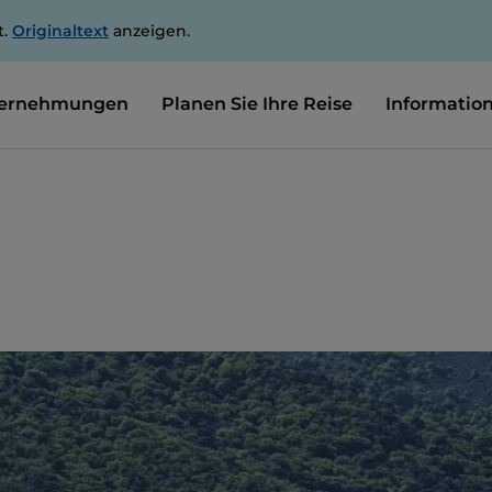
t.
Originaltext
anzeigen.
ernehmungen
Planen Sie Ihre Reise
Informatio