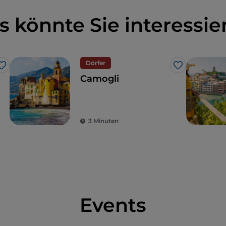
s könnte Sie interessie
Dörfer
Like
Like
Camogli
3 Minuten
Events