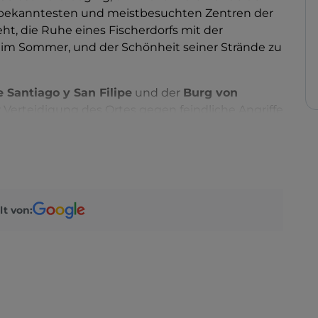
r bekanntesten und meistbesuchten Zentren der
steht, die Ruhe eines Fischerdorfs mit der
 im Sommer, und der Schönheit seiner Strände zu
e Santiago y San Filipe
und der
Burg von
ur Verteidigung des Ortes gegen feindliche Angriffe
eer: Die
Strände
gehören zu den größten und
lle Farfalle
(Schmetterlingspark), einem nur
ten, in dem man in die lokale Vegetation
n im nahegelegenen
Naturschutzgebiet Val
lt von:
r Wildbahn
beobachten, während diejenigen, die
sflug in die
Walschutzzone
unternehmen