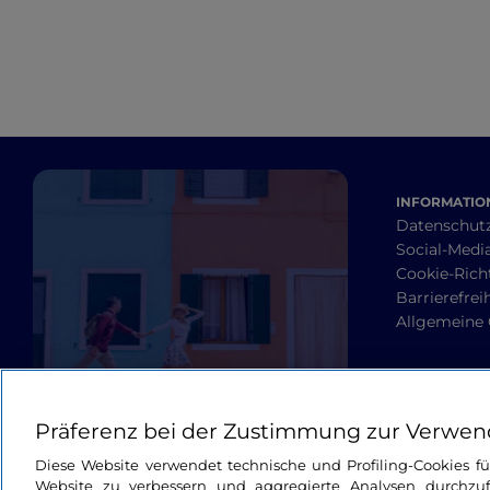
INFORMATION
Datenschut
Social-Media
Cookie-Richt
Barrierefrei
Allgemeine
Präferenz bei der Zustimmung zur Verwen
Diese Website verwendet technische und Profiling-Cookies f
Website zu verbessern und aggregierte Analysen durchzuf