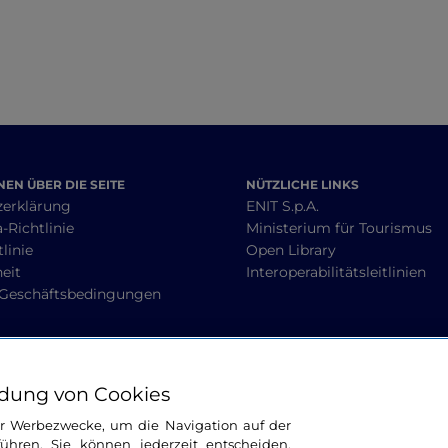
EN ÜBER DIE SEITE
NÜTZLICHE LINKS
zerklärung
ENIT S.p.A.
-Richtlinie
Ministerium für Tourismus
linie
Open Library
heit
Interoperabilitätsleitlinien
 Geschäftsbedingungen
BLEIBEN WIR IN KONTAKT
dung von Cookies
ür Werbezwecke, um die Navigation auf der
ühren. Sie können jederzeit entscheiden,