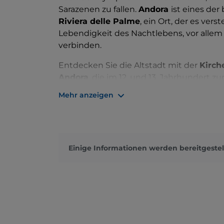
Sarazenen zu fallen.
Andora
ist eines de
Riviera delle Palme
, ein Ort, der es ver
Lebendigkeit des Nachtlebens, vor allem
verbinden.
Entdecken Sie die Altstadt mit der
Kirch
Andora
, die im 12. und 13. Jahrhundert z
erbaut wurde. Entspannen Sie sich am M
Mehr anzeigen
sandigsten Liguriens.
Wer die Natur liebt, findet sie im
Parco de
wenige Schritte vom Meer entfernten Gar
eintauchen kann.
Vogelliebhaber
könne
Einige Informationen werden bereitgestel
Merula zahlreiche Vogelarten in freie
das Leben im Meer bevorzugen, einen Au
können.