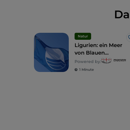
Da
Natur
Ligurien: ein Meer
von Blauen
Flaggen
Powered by:
1 Minute