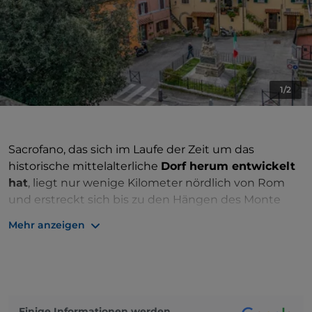
1/2
Sacrofano, das sich im Laufe der Zeit um das
historische mittelalterliche
Dorf herum entwickelt
hat
, liegt nur wenige Kilometer nördlich von Rom
und erstreckt sich bis zu den Hängen des Monte
Musino auf 260 Metern über dem Meeresspiegel.
Mehr anzeigen
Ein Gebiet vulkanischen Ursprungs, das zur Ebene
hin abfällt, mit einer reichen Vegetation, der
sogenannten
Macchia di Sacrofano
.
Ein weitläufiges Gebiet mit
Routen, die sich zum
Einige Informationen werden