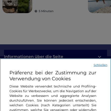
von Rom entfernt
das regionale Verzeichnis der historischen
Nachstellungen des Latiums aufgenommen
5 Minuten
wurde, und das
Fest der Pappardella al Cinghiale
,
eine önogastronomische Veranstaltung, die der
Wiederentdeckung der lokalen kulinarischen
Traditionen und des künstlerischen und
kulturellen Erbes der Region gewidmet ist.
Informationen über die Seite
Schließen
Nützliche Links
Präferenz bei der Zustimmung zur
Verwendung von Cookies
Login
Diese Website verwendet technische und Profiling-
Cookies für Werbezwecke, um die Navigation auf der
Bleiben wir in Kontakt
Website zu verbessern und aggregierte Analysen
durchzuführen. Sie können jederzeit entscheiden,
welchen Cookies (nach Kategorien unterteilt) Sie
zustimmen, welche Sie verweigern oder widerrufen