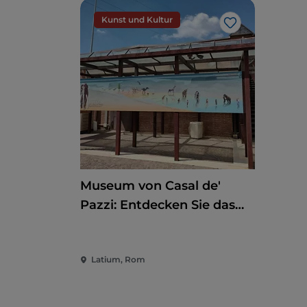
Kunst und Kultur
Like
Museum von Casal de'
Pazzi: Entdecken Sie das
Pleistozän auf einem
multisensorischen Weg
Latium, Rom