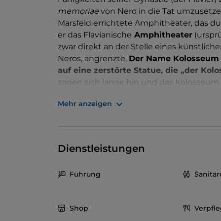
memoriae
von Nero in die Tat umzusetze
Marsfeld errichtete Amphitheater, das dur
er das Flavianische
Amphitheater
(urspr
zwar direkt an der Stelle eines künstlich
Neros, angrenzte.
Der Name Kolosseum be
auf eine zerstörte Statue, die „der Ko
zogen sich lange hin und das Kolosseum
80 n. Chr. von seinem Sohn Titus mit hun
Mehr anzeigen
eingeweiht. Es wurde dann zum
Schaupl
blutigen Kämpfen zwischen zum Tode 
Glücklicherweise hörten diese blutigen 
allmählich auf. Das Ende der Spiele führ
Dienstleistungen
einem Steinbruch für Marmor, Travertin 
Mittelalter zur Festung der römischen 
Führung
Sanitä
dem 18. Jahrhundert wurde es restaurier
Neben der tausendjährigen Geschichte un
haben, fasziniert das Kolosseum durch se
Shop
Verpfl
hohe Außenwand aus Travertin mit drei A