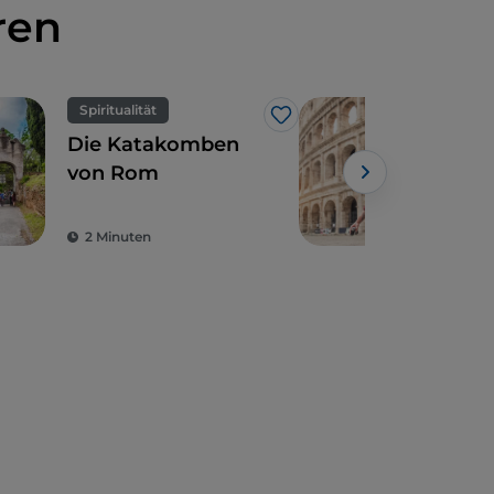
ren
Spiritualität
UN
Like
Die Katakomben
Das
von Rom
Zen
und
une
2 Minuten
4 M
Sch