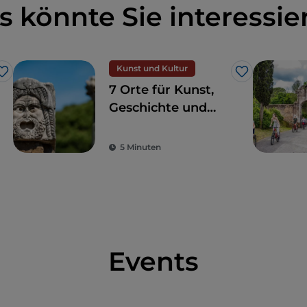
s könnte Sie interessie
Kunst und Kultur
Like
Like
7 Orte für Kunst,
Geschichte und
Kultur, eine Stunde
von Rom entfernt
5 Minuten
Events