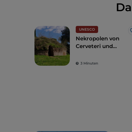
Da
UNESCO
Nekropolen von
Cerveteri und
Tarquinia, eine
Reise durch die
3 Minuten
Zeit