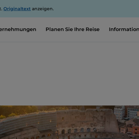
t.
Originaltext
anzeigen.
ernehmungen
Planen Sie Ihre Reise
Informatio