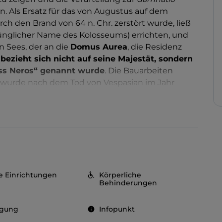
n. Als Ersatz für das von Augustus auf dem
ch den Brand von 64 n. Chr. zerstört wurde, ließ
ünglicher Name des Kolosseums) errichten, und
en Sees, der an die
Domus Aurea
, die Residenz
zieht sich nicht auf seine Majestät, sondern
loss Neros“ genannt wurde
. Die Bauarbeiten
 wurde nach dem Tod von Vespasian im Jahr
dert Tagen voller Schauspiele und Spiele
atz heftiger Kämpfe zwischen Gladiatoren und
verurteilten Menschen und hungrigen Tieren
:
Spektakel mit der Verbreitung des Christentums
te zur Aufgabe des Amphitheaters, das zunächst zu
und Stein für den Bau der Stadt wurde und
im
Adelsfamilien
(Frangipane und Annibaldi). Ab
re Einrichtungen
Körperliche
t und von Benedikt XI. der Passion Jesu geweiht.
Behinderungen
d den Ereignissen, die sich hier zugetragen
ine Größe und seine Integrität. Die etwa 50 Meter
egung
Infopunkt
rkadenreihen, die mit einem Attika