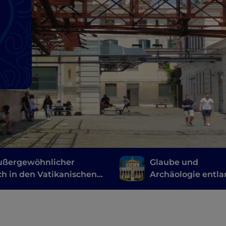
ußergewöhnlicher
Glaube und
h in den Vatikanischen
Archäologie entl
en
der Via Ostiense