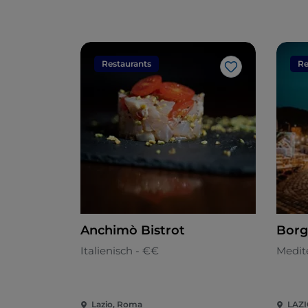
Restaurants
Re
Like
Anchimò Bistrot
Borg
Italienisch - €€
Medit
Lazio, Roma
LAZ