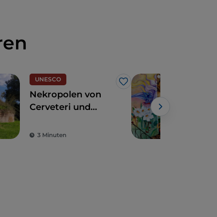
ren
UNESCO
Dörf
Like
Nekropolen von
Tou
Cerveteri und
Pap
Tarquinia, eine
jah
Reise durch die
Ges
3 Minuten
3 M
Zeit
Leg