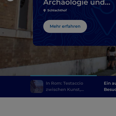
Archäologie und
römischem
Schlachthof
Streetfood
Mehr erfahren
In Rom: Testaccio
Ein a
zwischen Kunst,
Besuc
Archäologie und
Muse
römischem Streetfood