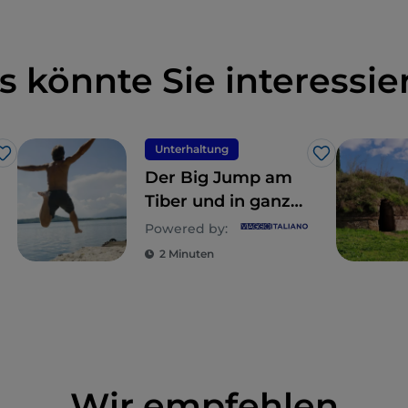
s könnte Sie interessie
Unterhaltung
Like
Like
Der Big Jump am
Tiber und in ganz
Europa
Powered by:
2 Minuten
Wir empfehlen