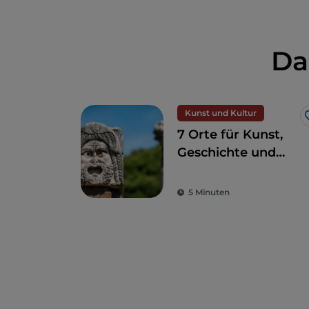
Da
Kunst und Kultur
7 Orte für Kunst,
Geschichte und
Kultur, eine Stunde
von Rom entfernt
5 Minuten