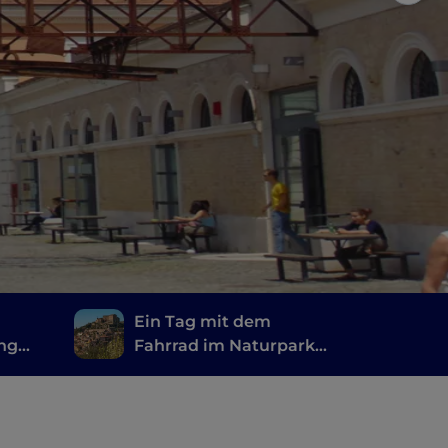
Ein Tag mit dem
ang
Fahrrad im Naturpark
der Monti Simbruini,
nur wenige Schritte
von Rom entfernt