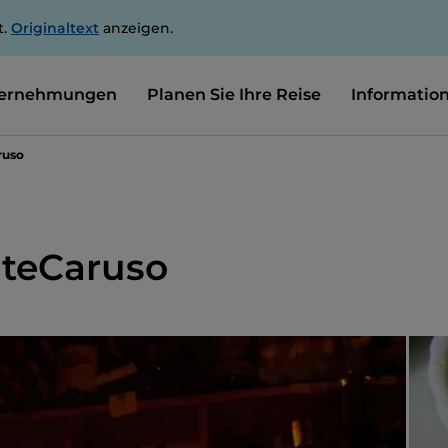
t.
Originaltext
anzeigen.
ernehmungen
Planen Sie Ihre Reise
Informatio
ruso
nteCaruso