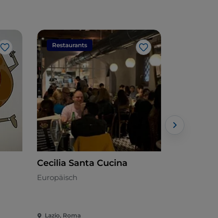
Restaurants
Restaura
Like
Like
Cecilia Santa Cucina
Burger K
Europäisch
Amerikanis
Lazio, Roma
Lazio, Rom