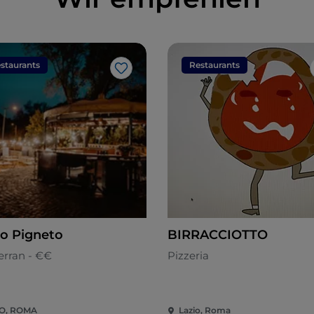
staurants
Restaurants
Like
o Pigneto
BIRRACCIOTTO
erran - €€
Pizzeria
IO, ROMA
Lazio, Roma