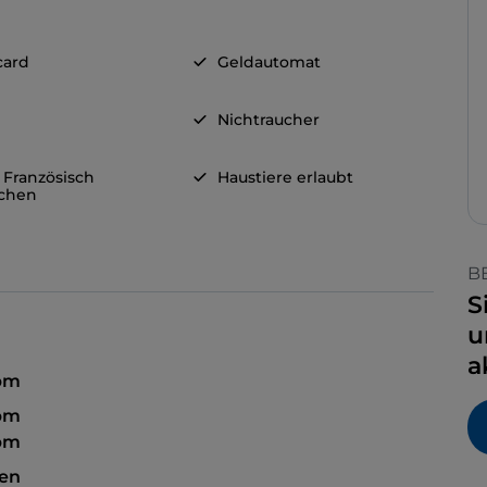
card
Geldautomat
Nichtraucher
 Französisch
Haustiere erlaubt
chen
B
S
u
a
 pm
 pm
 pm
sen