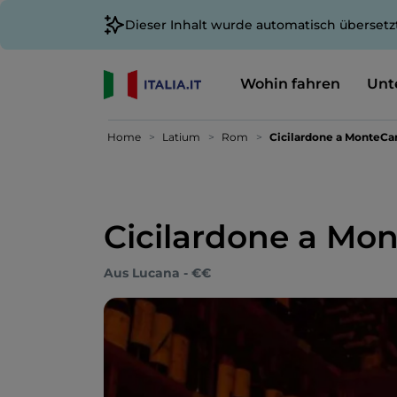
Dieser Inhalt wurde automatisch übersetz
Wohin fahren
Unt
Home
Latium
Rom
Cicilardone a MonteCa
Cicilardone a Mo
Aus Lucana - €€