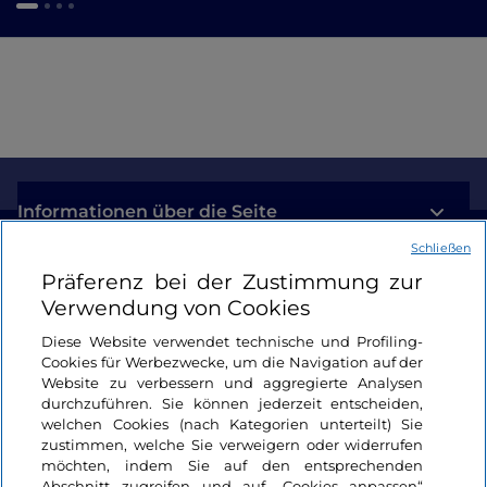
Informationen über die Seite
Schließen
Nützliche Links
Präferenz bei der Zustimmung zur
Verwendung von Cookies
Login
Diese Website verwendet technische und Profiling-
Cookies für Werbezwecke, um die Navigation auf der
Bleiben wir in Kontakt
Website zu verbessern und aggregierte Analysen
durchzuführen. Sie können jederzeit entscheiden,
welchen Cookies (nach Kategorien unterteilt) Sie
zustimmen, welche Sie verweigern oder widerrufen
möchten, indem Sie auf den entsprechenden
Abschnitt zugreifen und auf „Cookies anpassen“