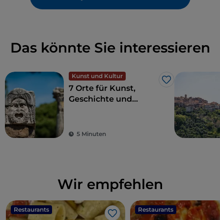
Das könnte Sie interessieren
Kunst und Kultur
Like
7 Orte für Kunst,
Geschichte und
Kultur, eine Stunde
von Rom entfernt
5 Minuten
Wir empfehlen
Restaurants
Restaurants
Like