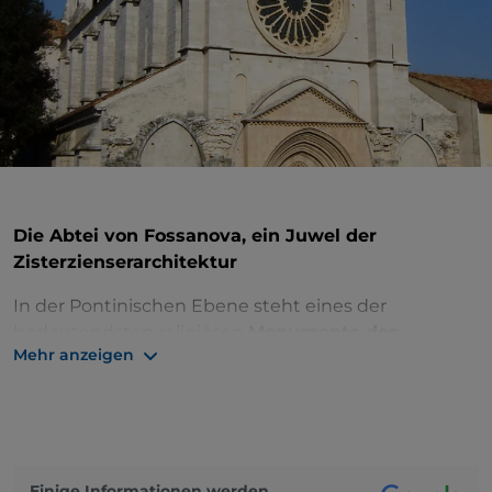
Die Abtei von Fossanova, ein Juwel der
Zisterzienserarchitektur
In der Pontinischen Ebene steht eines der
bedeutendsten religiösen
Monumente des
Mehr anzeigen
Mittelalters, die Abtei von Fossanova
, der erste in
Italien errichtete Klosterkomplex der Zisterzienser.
Es ist auch der Ort, an dem
der Heilige Thomas von
Aquin starb
. Trotz ihrer wechselvollen Geschichte,
die von Verfall, Plünderungen und Missbrauch
geprägt war, ist die Abtei relativ intakt erhalten
Einige Informationen werden