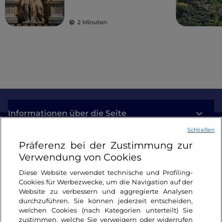
Das Herzstück des Komplexes ist der
schöne
Kreuzgang mit seinen kleinen Bögen
2 Minuten
, die
von glatten Doppelsäulen getragen werden: Von
den vier Seiten sind drei romanisch, während die
vierte, offensichtlich später erbaute, gotisch ist. Um
den Kreuzgang herum befinden sich die anderen
Gebäude des Komplexes: das Refektorium, das
Dormitorium, der Kapitelsaal, ein Gästehaus für
Pilger, die Krankenstation und ein kleiner Friedhof.
Informationen über die Seite
Schließen
Nützliche Links
Präferenz bei der Zustimmung zur
Der Niedergang einer fleißigen Gemeinschaft
Verwendung von Cookies
Mindestens zwei Jahrhunderte lang war Fossanova
Login
Diese Website verwendet technische und Profiling-
eine fleißige Gemeinschaft und ein Zentrum der
Cookies für Werbezwecke, um die Navigation auf der
Gelehrsamkeit, doch schon im 15. Jahrhundert
Bleiben wir in Kontakt
Website zu verbessern und aggregierte Analysen
durchzuführen. Sie können jederzeit entscheiden,
begann der Niedergang, als es den
welchen Cookies (nach Kategorien unterteilt) Sie
Kommendatoren-Äbten anvertraut wurde, die sich
zustimmen, welche Sie verweigern oder widerrufen