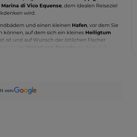
r
Marina di Vico Equense
, dem idealen Reiseziel
ckdenken wird.
trandbädern und einen kleinen
Hafen
, vor dem Sie
können, auf dem sich ein kleines
Heiligtum
t ist und auf Wunsch der örtlichen Fischer
ch auch der
Strand von Pezzolo,
an dem sich
chen Villa ein Badebereich befindet, der sich
, mit flachem Wasser und goldenem Sand.
egen der
Strand der Schildkröte
, der so genannt
n gibt, der sehr an eine Schildkröte erinnert: Er
ruhiger Strand, umgeben von einem klaren und
lt von:
n das tiefe Wasser und den felsigen
 abzuschließen, können Sie in einem der
gebung speisen.