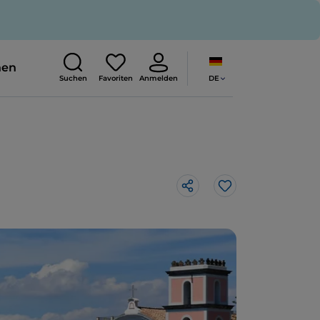
nen
DE
Suchen
Favoriten
Anmelden
Like