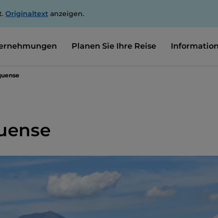
t.
Originaltext
anzeigen.
ernehmungen
Planen Sie Ihre Reise
Informatio
Equense
quense