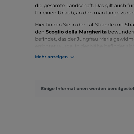
die gesamte Landschaft. Das gilt auch fü
für einen Urlaub, an den man lange zurü
Hier finden Sie in der Tat Strände mit S
den
Scoglio della Margherita
bewundern 
befindet, das der Jungfrau Maria gewidme
errichtet wurde. In der Nähe befindet si
unter den antiken Überresten einer römis
Mehr anzeigen
perfekt für Familien mit Kindern eignet
Nur auf dem Seeweg erreichbar ist hing
wird, weil es einen fünf Meter hohen Felse
ist nicht zu übersehen. Es ist ein sehr 
Einige Informationen werden bereitgestel
kristallklaren Meer.
Wassersportler
werde
Meeresboden lieben. Um den Tag perfekt
ausgezeichneten Restaurants in der Um