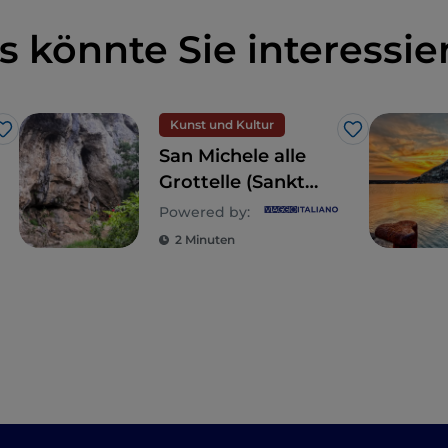
s könnte Sie interessie
Kunst und Kultur
Like
Like
San Michele alle
Grottelle (Sankt
Michael in den
Powered by:
Grotten)
2 Minuten