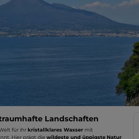
d traumhafte Landschaften
Welt für ihr
kristallklares Wasser
mit
nt. Hier prägt die
wildeste und üppigste
Natur