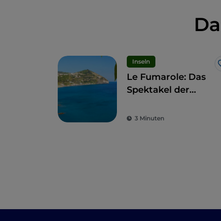
Da
Inseln
Le Fumarole: Das
Spektakel der
Fumarolen an den
Stränden Ischias
3 Minuten