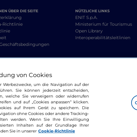
EN ÜBER DIE SEITE
NÜTZLICHE LINKS
zerklärung
ENIT S.p.A.
-Richtlinie
Ministerium für Tourismus
linie
Open Library
heit
Interoperabilitätsleitlinien
 Geschäftsbedingungen
BLEIBEN WIR IN KONTAKT
dung von Cookies
ür Werbezwecke, um die Navigation auf der
ühren. Sie können jederzeit entscheiden,
n, welche Sie verweigern oder widerrufen
ifen und auf „Cookies anpassen“ klicken.
ookies auf Ihrem Gerät zu speichern. Die
avigation ohne Cookies oder andere Tracking-
alten werden. Wenn Sie Ihre Einwilligung
sierten Inhalten auf der Grundlage Ihrer
nden Sie in unserer
Cookie-Richtlinie