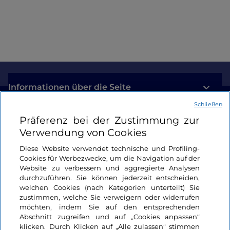
Informationen über die Seite
Schließen
Nützliche Links
Präferenz bei der Zustimmung zur
Verwendung von Cookies
Login
Diese Website verwendet technische und Profiling-
Cookies für Werbezwecke, um die Navigation auf der
Bleiben wir in Kontakt
Website zu verbessern und aggregierte Analysen
durchzuführen. Sie können jederzeit entscheiden,
welchen Cookies (nach Kategorien unterteilt) Sie
zustimmen, welche Sie verweigern oder widerrufen
möchten, indem Sie auf den entsprechenden
Abschnitt zugreifen und auf „Cookies anpassen“
klicken. Durch Klicken auf „Alle zulassen“ stimmen