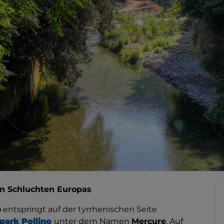
ten Schluchten Europas
o
entspringt auf der tyrrhenischen Seite
park Pollino
unter dem Namen
Mercure
. Auf