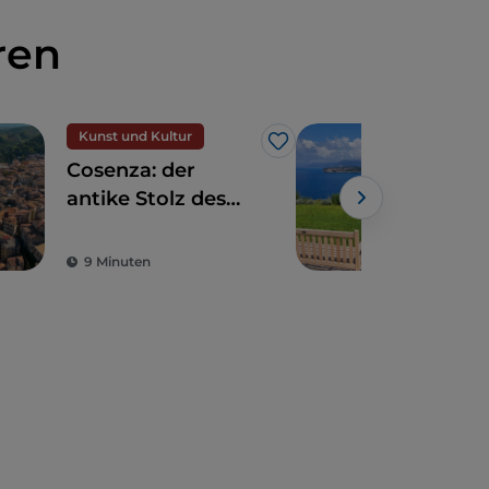
ren
Kunst und Kultur
Reis
Like
Cosenza: der
Rei
antike Stolz des
Nico
Athen Italiens
zwi
Powe
Mee
9 Minuten
2 M