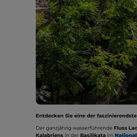
Entdecken Sie eine der faszinierends
Der ganzjährig wasserführende
Fluss
La
Kalabriens
in der
Basilikata
im
National