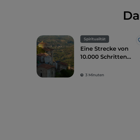
Da
Spiritualität
Eine Strecke von
10.000 Schritten
zur Entdeckung
des Sacro Monte di
3 Minuten
Laino Borgo