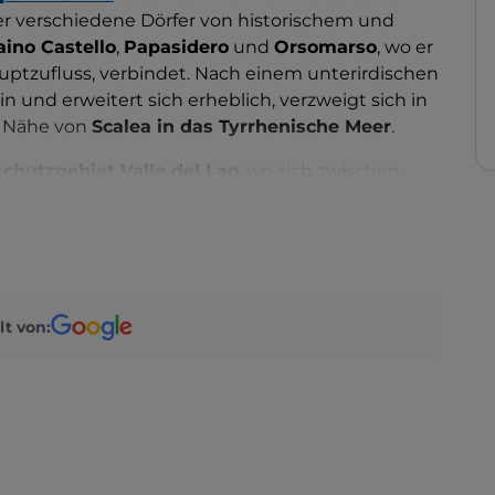
er verschiedene Dörfer von historischem und
aino Castello
,
Papasidero
und
Orsomarso
, wo er
uptzufluss, verbindet. Nach einem unterirdischen
und erweitert sich erheblich, verzweigt sich in
 Nähe von
Scalea in das Tyrrhenische Meer
.
chutzgebiet Valle del Lao
, wo sich zwischen
 Flusstal erstreckt, das reich an Wegen ist, die
rden können. Folgen Sie dem Wasserlauf oder
lino-Massivs. Aufmerksame Beobachter können in
alen Fauna wie Wildschweine, Wölfe, Füchse,
 beobachten.
lt von:
t, die das Tal zu einer der faszinierendsten
h sehr gut für Wassersportarten wie
Rafting
,
ahren
.