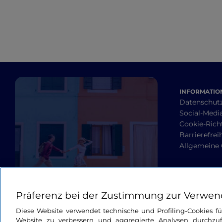
INFORMATION
Datenschut
Social-Media
Cookie-Richt
Barrierefrei
Allgemeine
Präferenz bei der Zustimmung zur Verwen
Diese Website verwendet technische und Profiling-Cookies f
Website zu verbessern und aggregierte Analysen durchzuf