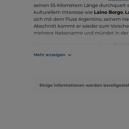
seinen 55 Kilometern Länge durchquert 
kulturellem Interesse wie
Laino Borgo
,
L
sich mit dem Fluss Argentino, seinem Ha
Abschnitt kommt er wieder zum Vorschein 
mehrere Nebenarme und mündet in der
Von besonderem Interesse ist das
Naturs
Waldstücken und mediterraner Macchia das
Mehr anzeigen
mit dem
Mountainbike
zurückgelegt we
erreichen Sie die Buchenwälder des Pol
der Vegetation einige Exemplare der lok
Steinadler, Wanderfalken und Kolkraben
Einige Informationen werden bereitgestel
Aufgrund seiner besonderen Beschaffenhei
Schluchten Europas macht, eignet es sic
Canyoning
,
Wasserwandern und Kanuf