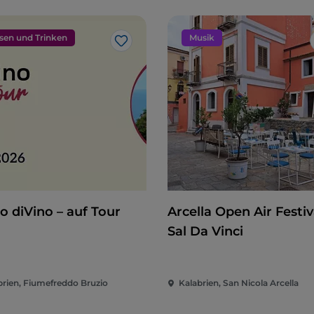
sen und Trinken
Musik
Like
o diVino – auf Tour
Arcella Open Air Festiva
Sal Da Vinci
brien, Fiumefreddo Bruzio
Kalabrien, San Nicola Arcella