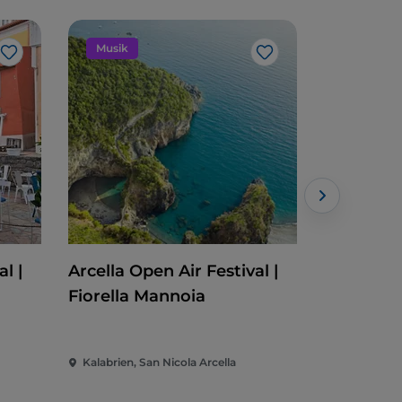
Musik
Veransta
Like
Like
l |
Arcella Open Air Festival |
Cleto Fes
Fiorella Mannoia
Kalabrien, San Nicola Arcella
Kalabrien, 