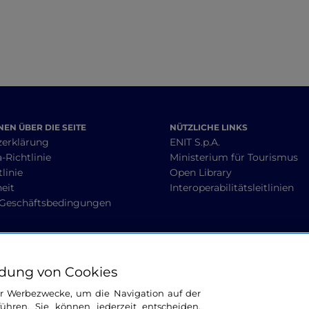
EN ÜBER DIE SEITE
NÜTZLICHE LINKS
zerklärung
ENIT S.p.A.
-Richtlinie
Ministerium für Tourismus
linie
Open Library
heit
Interoperabilitätsleitlinien
 Geschäftsbedingungen
BLEIBEN WIR IN KONTAKT
dung von Cookies
ür Werbezwecke, um die Navigation auf der
ühren. Sie können jederzeit entscheiden,