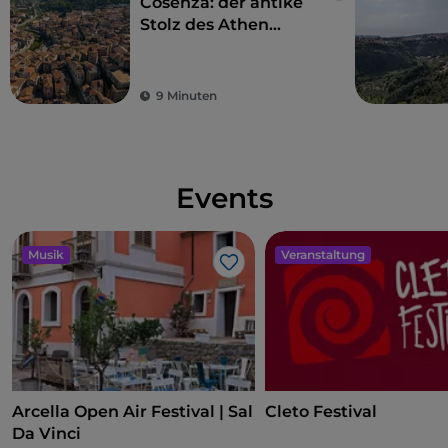
Cosenza: der antike
Stolz des Athen
Italiens
9 Minuten
Events
Musik
Veranstaltung
Like
Arcella Open Air Festival | Sal
Cleto Festival
Da Vinci