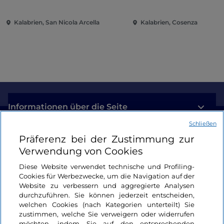
Kalabrien, San Nicola Arcella
Kalabrien, Cosenza
Informationen über die Seite
Schließen
Nützliche Links
Präferenz bei der Zustimmung zur
Verwendung von Cookies
Login
Diese Website verwendet technische und Profiling-
Cookies für Werbezwecke, um die Navigation auf der
Bleiben wir in Kontakt
Website zu verbessern und aggregierte Analysen
durchzuführen. Sie können jederzeit entscheiden,
welchen Cookies (nach Kategorien unterteilt) Sie
zustimmen, welche Sie verweigern oder widerrufen
möchten, indem Sie auf den entsprechenden