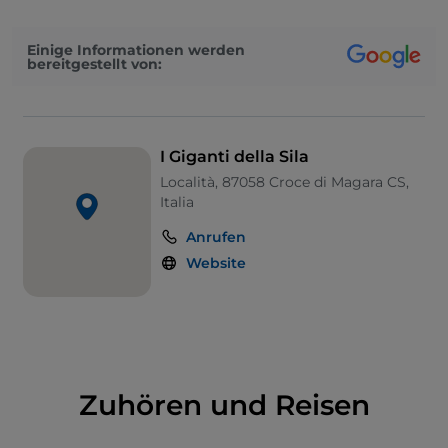
Alle Bäume wurden vom Forstkorps gepflanzt und
in der Nähe jedes Exemplars befindet sich ein Schild,
Einige Informationen werden
das seine Eigenschaften hervorhebt. Heute ist
bereitgestellt von:
dieses Wunder ein biogenetisch geführtes
Naturschutzgebiet
, in dem menschliches
Eingreifen nur dazu dient, die Natur ihren Lauf
nehmen zu lassen.
I Giganti della Sila
Località, 87058 Croce di Magara CS,
Italia
Anrufen
Website
Zuhören und Reisen