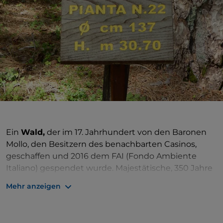
Ein
Wald,
der im 17. Jahrhundert von den Baronen
Mollo, den Besitzern des benachbarten Casinos,
geschaffen und 2016 dem FAI (Fondo Ambiente
Italiano) gespendet wurde. Majestätische, 350 Jahre
alte Lärchenkiefern, die bis zu 45 Meter hoch werden
Mehr anzeigen
und an der Basis einen Durchmesser von etwa zwei
Metern haben. Gemeinsam bilden sie eine perfekte
und landschaftlich reizvolle natürliche Kolonnade.