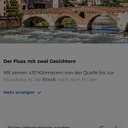
Der Fluss mit zwei Gesichtern
Mit seinen 410 Kilometern von der Quelle bis zur
Mündung ist die
Etsch
nach dem Po der
zweitlängste Fluss Italiens. Wie letzterer bahnt sich
Mehr anzeigen
auch die Etsch einen Teil ihres langen Weges durch
die Poebene.
Der Fluss entspringt im
Obervinschgau
am
Reschenpass und fließt zunächst zwischen
Schluchten und Tälern durch das Etschtal und
Einige Informationen werden