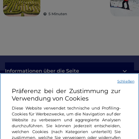
5 Minuten
Informationen über die Seite
Schließen
Nützliche Links
Präferenz bei der Zustimmung zur
Verwendung von Cookies
Login
Diese Website verwendet technische und Profiling-
Cookies für Werbezwecke, um die Navigation auf der
Bleiben wir in Kontakt
Website zu verbessern und aggregierte Analysen
durchzuführen. Sie können jederzeit entscheiden,
welchen Cookies (nach Kategorien unterteilt) Sie
zustimmen, welche Sie verweigern oder widerrufen