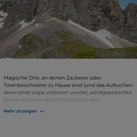
Magische Orte, an denen Zauberer oder
Totenbeschwörer zu Hause sind (und das Aufsuchen
derer einst sogar verboten wurde), windgepeitschte
Berge mit mehr als fünfzig Gipfeln über
2.000 Höhenmetern, Felswände, Moränen, Dolinen
Mehr anzeigen
und weite Hänge, die im Frühling von der üppigen
Flora des Apennins bedeckt sind und jedes Jahr
Hunderte von Schmetterlingsarten anlocken. Der
Interessanteste fliegt auf den höchsten Berg, den