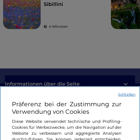
Sibillini
4 Minuten
Informationen über die Seite
Schließen
Nützliche Links
Präferenz bei der Zustimmung zur
Verwendung von Cookies
Login
Diese Website verwendet technische und Profiling-
Cookies für Werbezwecke, um die Navigation auf der
Bleiben wir in Kontakt
Website zu verbessern und aggregierte Analysen
durchzuführen. Sie können jederzeit entscheiden,