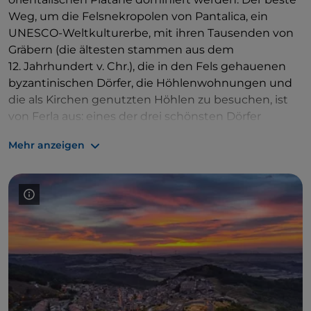
Weg, um die Felsnekropolen von Pantalica, ein
UNESCO-Weltkulturerbe, mit ihren Tausenden von
Gräbern (die ältesten stammen aus dem
12. Jahrhundert v. Chr.), die in den Fels gehauenen
byzantinischen Dörfer, die Höhlenwohnungen und
die als Kirchen genutzten Höhlen zu besuchen, ist
von Ferla aus: eines der drei schönsten Dörfer
Italiens in dieser Gegend, zusammen mit Buccheri
Mehr anzeigen
und Palazzolo Acreide. Die Straße von Ferla nach
Pantalica folgt dem Flusslauf und überquert die
Hochebene, die einen herrlichen Blick auf das
Anapo-Tal bietet. Von Ferla nach Buccheri ist es dann
ein weiterer Spaziergang durch die Geschichte und
Kultur der Monti Iblei. Und nur wenige Kilometer
entfernt, auf der anderen Seite des Flusses, befindet
sich Palazzolo Acreide, das antike griechische Akrai,
eines der Juwelen des sizilianischen Barocks, das
ebenfalls zum UNESCO-Weltkulturerbe gehört, da