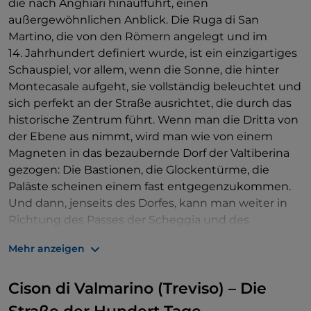
die nach Anghiari hinaufführt, einen
außergewöhnlichen Anblick. Die Ruga di San
Martino, die von den Römern angelegt und im
14. Jahrhundert definiert wurde, ist ein einzigartiges
Schauspiel, vor allem, wenn die Sonne, die hinter
Montecasale aufgeht, sie vollständig beleuchtet und
sich perfekt an der Straße ausrichtet, die durch das
historische Zentrum führt. Wenn man die Dritta von
der Ebene aus nimmt, wird man wie von einem
Magneten in das bezaubernde Dorf der Valtiberina
gezogen: Die Bastionen, die Glockentürme, die
Paläste scheinen einem fast entgegenzukommen.
Und dann, jenseits des Dorfes, kann man weiter in
Richtung des Passes der Scheggia und des
Casentino fahren, auf der Suche nach den
Mehr anzeigen
Einsiedeleien der Franziskaner.
Cison di Valmarino (Treviso) – Die