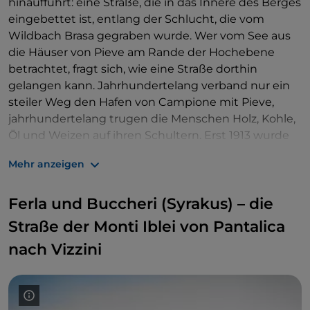
hinaufführt: eine Straße, die in das Innere des Berges
eingebettet ist, entlang der Schlucht, die vom
Wildbach Brasa gegraben wurde. Wer vom See aus
die Häuser von Pieve am Rande der Hochebene
betrachtet, fragt sich, wie eine Straße dorthin
gelangen kann. Jahrhundertelang verband nur ein
steiler Weg den Hafen von Campione mit Pieve,
jahrhundertelang trugen die Menschen Holz, Kohle,
Öl und Weizen auf ihren Schultern. Erst 1913 wurde
nach einem Entwurf von Arturo Cozzaglio eine
Mehr anzeigen
Straße gebaut, die mit dem Hafen verbunden war.
Wenn man das Glück hat, nicht viele Autos oder den
Ferla und Buccheri (Syrakus) – die
Bus zu treffen (in diesem Fall ist ein vorsichtiges
Manövrieren erforderlich), entschädigt der
Straße der Monti Iblei von Pantalica
atemberaubende Blick auf den See für jede Angst.
nach Vizzini
Man betritt eine lange Höhle, eine 6 Kilometer lange
Serpentine, die in den Felsen gehauen ist und sich
zu den Überhängen hin öffnet. Auch nachts ist es
dank der szenografischen Beleuchtung der