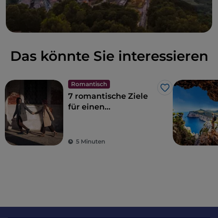
es prächtige Kirchen beherbergt, die nach dem
Erdbeben von 1693 erbaut wurden.
Das könnte Sie interessieren
Romantisch
Like
7 romantische Ziele
für einen
Heiratsantrag oder
Flitterwochen in
Italien
5 Minuten