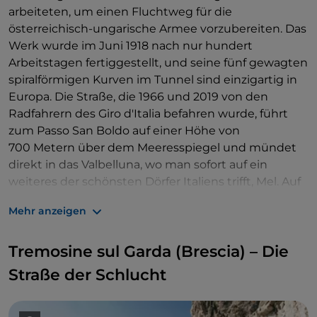
arbeiteten, um einen Fluchtweg für die
österreichisch-ungarische Armee vorzubereiten. Das
Werk wurde im Juni 1918 nach nur hundert
Arbeitstagen fertiggestellt, und seine fünf gewagten
spiralförmigen Kurven im Tunnel sind einzigartig in
Europa. Die Straße, die 1966 und 2019 von den
Radfahrern des Giro d'Italia befahren wurde, führt
zum Passo San Boldo auf einer Höhe von
700 Metern über dem Meeresspiegel und mündet
direkt in das Valbelluna, wo man sofort auf ein
weiteres der schönsten Dörfer Italiens trifft, Mel. Auf
dem Gipfel des Passo di San Boldo befindet sich das
Mehr anzeigen
Museum, das die Phasen der Umsetzung des
Projekts dokumentiert. In San Boldo wurden auch
Tremosine sul Garda (Brescia) – Die
ein botanischer Garten mit Heilkräutern und ein
Rastplatz angelegt. Der Bosco delle Penne Mozze,
Straße der Schlucht
die Via dei Mulini, die Loff-Hütte und zahlreiche
Wanderwege ermöglichen es Trekking- und