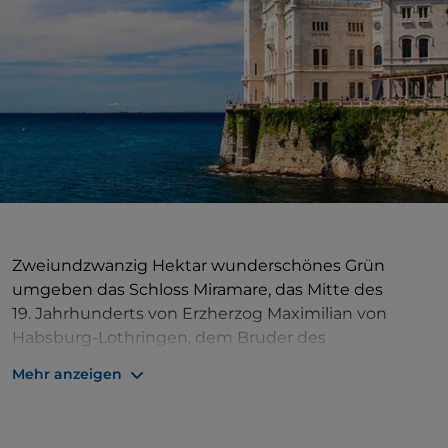
Zweiundzwanzig Hektar wunderschönes Grün
umgeben das Schloss Miramare, das Mitte des
19. Jahrhunderts von Erzherzog Maximilian von
Habsburg-Lothringen, dem Bruder des
österreichisch-ungarischen Kaisers Franz Joseph
Mehr anzeigen
und für einige Jahre Gouverneur von Lombardei-
Venetien, in Auftrag gegeben wurde. Das
Herrenhaus war in den Schulen früherer