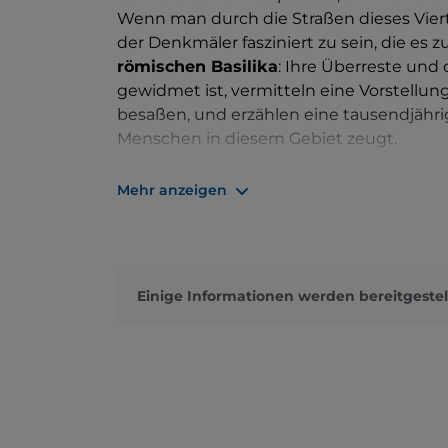
Wenn man durch die Straßen dieses Vierte
der Denkmäler fasziniert zu sein, die es 
römischen Basilika
: Ihre Überreste und
gewidmet ist, vermitteln eine Vorstellun
besaßen, und erzählen eine tausendjähri
Menschen in diesem Gebiet zeugt.
Die
Burg von San Giusto
, ebenfalls römi
Mehr anzeigen
der Jahre zerstört und wieder aufgebaut wu
von Habsburg im Jahr 1470 anordnete un
Aussehen gab.
Die
Basilika San Giusto
schließlich ist 
Einige Informationen werden bereitgestel
Gebäude von Triest. Mit ihrem gedrunge
Baiardi erbaut wurde, und ihrer unregel
Rosette geschmückt ist, ist diese Kirche
gesamten Viertel seinen Namen.