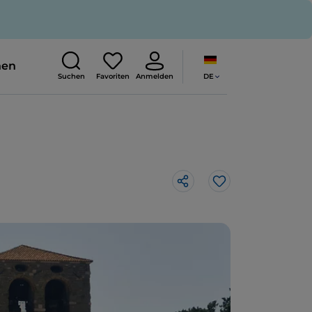
nen
DE
Suchen
Favoriten
Anmelden
Like