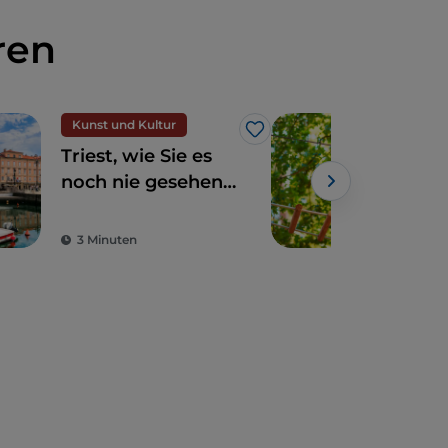
ren
Kunst und Kultur
Unt
Like
Triest, wie Sie es
Fria
noch nie gesehen
Vene
haben: Route zur
luft
Entdeckung der
ein
3 Minuten
3 M
Street Art
Tri
Par