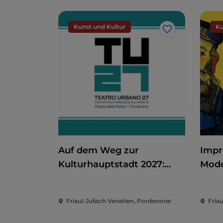
Kunst und Kultur
Ku
Like
Auf dem Weg zur
Impr
Kulturhauptstadt 2027:
Mode
Teatro Urbano 2027 (TU27)
aus 
Wint
Friaul-Julisch Venetien, Pordenone
Friau