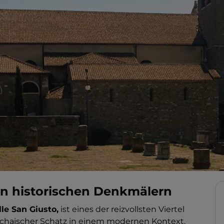
h an historischen Denkmälern
lle San Giusto,
ist eines der reizvollsten Viertel
 archaischer Schatz in einem modernen Kontext.