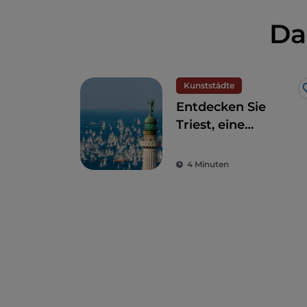
Da
Kunststädte
Entdecken Sie
Triest, eine
Grenzstadt mit
internationaler
4 Minuten
Seele