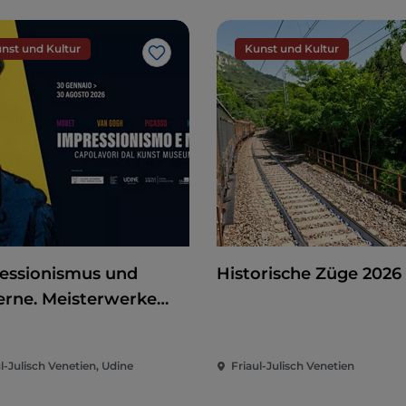
nst und Kultur
Kunst und Kultur
Like
essionismus und
Historische Züge 2026
rne. Meisterwerke
dem Kunst Museum
erthur
l-Julisch Venetien, Udine
Friaul-Julisch Venetien