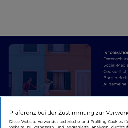
INFORMATION
Datenschut
Social-Media
Cookie-Richt
Barrierefrei
Allgemeine
Präferenz bei der Zustimmung zur Verwen
Diese Website verwendet technische und Profiling-Cookies f
Website zu verbessern und aggregierte Analysen durchzuf