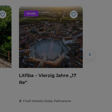
Musik
Veransta
Like
Like
Litfiba – Vierzig Jahre „17
Claudio B
Re“
in Codro
Friuli-Venezia Giulia, Palmanova
Friuli-Venez