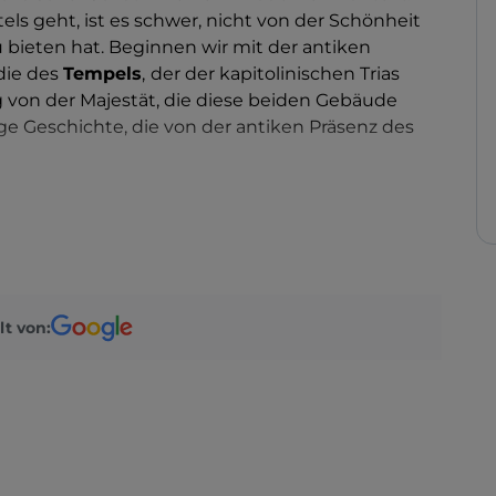
ls geht, ist es schwer, nicht von der Schönheit
zu bieten hat. Beginnen wir mit der antiken
 die des
Tempels
,
der der kapitolinischen Trias
g von der Majestät, die diese beiden Gebäude
ge Geschichte, die von der antiken Präsenz des
schen Ursprungs, ist eine Festung, die im Laufe
rde, bis zum letzten Eingriff, den Friedrich III.
d der dem Schloss das heute noch sichtbare
eines der wichtigsten und repräsentativsten
lt von:
nen Glockenturm, der 1343 von Randolfo de'
mäßigen Fassade, die mit einer majestätischen
 ein echtes Symbol der Stadt und gibt dem