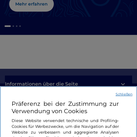
Mehr erfahren
Informationen über die Seite
Schließen
Nützliche Links
Präferenz bei der Zustimmung zur
Verwendung von Cookies
Login
Diese Website verwendet technische und Profiling-
Cookies für Werbezwecke, um die Navigation auf der
Bleiben wir in Kontakt
Website zu verbessern und aggregierte Analysen