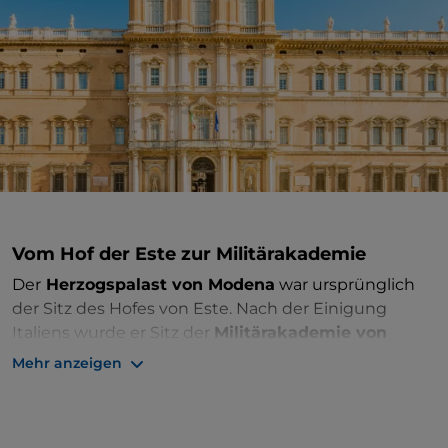
Vom Hof der Este zur Militärakademie
Der
Herzogspalast von Modena
war ursprünglich
der Sitz des Hofes von Este. Nach der Einigung
Italiens wurde er Sitz der
Militärakademie von
Modena
. Er wurde ab 1634 auf dem Gelände eines
Mehr anzeigen
alten Este-Schlosses erbaut, das mit einem
schiffbaren Kanal verbunden war.
Es heißt, die Leitung des Projekts sei Gian Lorenzo