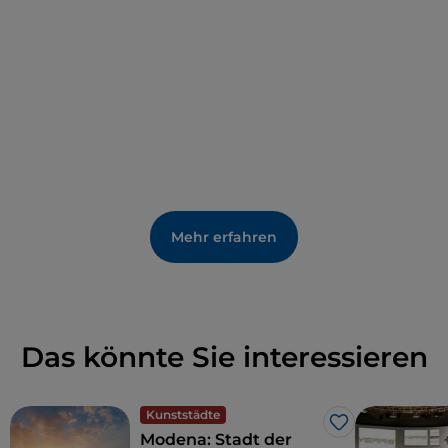
Quadratmeter und zeigt mythologische Themen.
Verpassen Sie nicht das Goldene
Wohnzimmer
, in
dem Herzog Francesco III. d'Este arbeitete. Die
Holzpanels sind mit Dukatengold beschichtet.
Mehr erfahren
Das könnte Sie interessieren
Kunststädte
Like
Modena: Stadt der