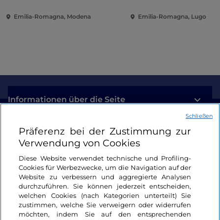
Emilia-Romagna, Modena
Emilia-Romagna, Lugo
Informationen über die Seite
Schließen
Nützliche Links
Präferenz bei der Zustimmung zur
Verwendung von Cookies
Login
Diese Website verwendet technische und Profiling-
Cookies für Werbezwecke, um die Navigation auf der
Bleiben wir in Kontakt
Website zu verbessern und aggregierte Analysen
durchzuführen. Sie können jederzeit entscheiden,
welchen Cookies (nach Kategorien unterteilt) Sie
zustimmen, welche Sie verweigern oder widerrufen
möchten, indem Sie auf den entsprechenden