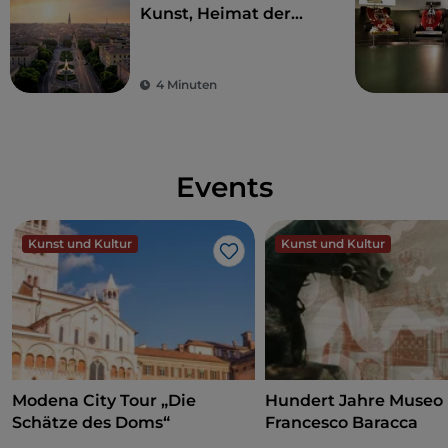
Kunst, Heimat der
Motoren und des
Geschmacks
4 Minuten
Events
Kunst und Kultur
Kunst und Kultur
Like
Modena City Tour „Die
Hundert Jahre Museo
Schätze des Doms“
Francesco Baracca