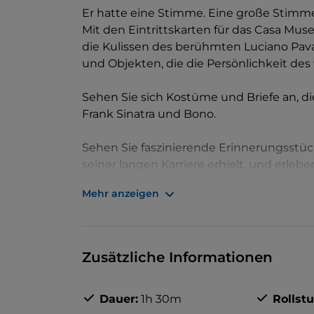
Er hatte eine Stimme. Eine große Stimme
Mit den Eintrittskarten für das Casa Muse
die Kulissen des berühmten Luciano Pav
und Objekten, die die Persönlichkeit d
Sehen Sie sich Kostüme und Briefe an, 
Frank Sinatra und Bono.
Sehen Sie faszinierende Erinnerungsstüc
seiner langen Karriere erhielt, und erlebe
Opernmusik unauslöschlich geprägt hat.
Mehr anzeigen
Zusätzliche Informationen
Dauer:
1h 30m
Rollst