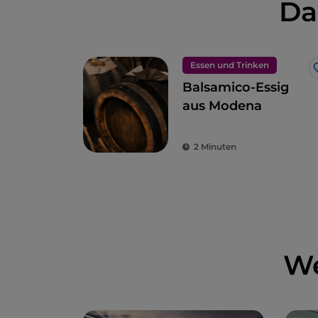
Da
Essen und Trinken
Balsamico-Essig
aus Modena
2 Minuten
We