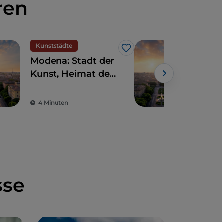
ren
Kunststädte
UN
Like
Modena: Stadt der
Mod
Kunst, Heimat der
kün
Motoren und des
gas
Geschmacks
Mei
4 Minuten
3 M
sse