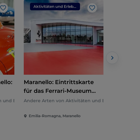
Aktivitäten und Erlebnisse
Like
Like
llo:
Maranello: Eintrittskarte
Italia in 
für das Ferrari-Museum
Eintritts
(Skip The Line) + F1-
Mittages
n und Erlebnissen
Andere Arten von Aktivitäten und Erlebnissen
Andere Arte
Simulator
Emilia-Romagna, Maranello
Emilia-Rom