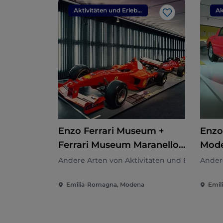
Aktivitäten und Erlebnisse
Like
Enzo Ferrari Museum +
Enzo
Ferrari Museum Maranello
Mode
+ F1 Simulator
Andere Arten von Aktivitäten und Erlebnisse
Andere
Emilia-Romagna, Modena
Emil