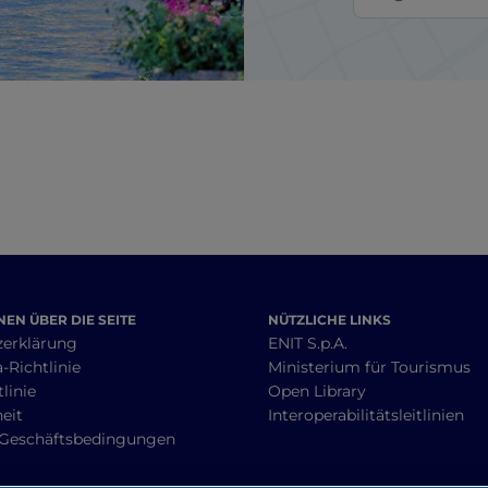
EN ÜBER DIE SEITE
NÜTZLICHE LINKS
zerklärung
ENIT S.p.A.
-Richtlinie
Ministerium für Tourismus
linie
Open Library
heit
Interoperabilitätsleitlinien
 Geschäftsbedingungen