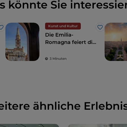
s könnte Sie interessie
Kunst und Kultur
Like
Like
Die Emilia-
Romagna feiert die
Fotografie von
Luigi Ghirri:
3 Minuten
Veranstaltungen,
die Sie sich nicht
entgehen lassen
sollten
itere ähnliche Erlebni