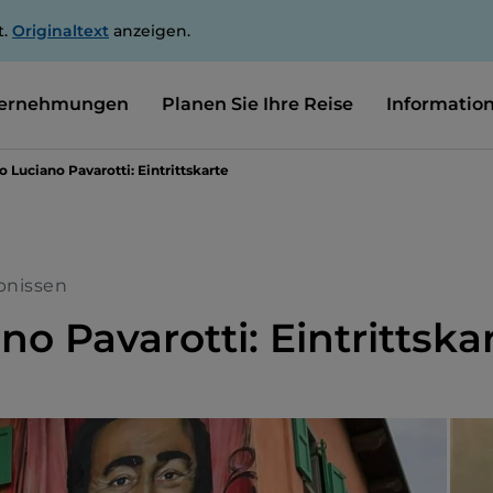
t.
Originaltext
anzeigen.
ernehmungen
Planen Sie Ihre Reise
Informatio
 Luciano Pavarotti: Eintrittskarte
bnissen
o Pavarotti: Eintrittska