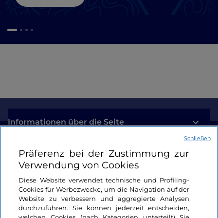
Informationen über die Seite
Schließen
Nützliche Links
Präferenz bei der Zustimmung zur
Verwendung von Cookies
Login
Diese Website verwendet technische und Profiling-
Cookies für Werbezwecke, um die Navigation auf der
Bleiben wir in Kontakt
Website zu verbessern und aggregierte Analysen
durchzuführen. Sie können jederzeit entscheiden,
welchen Cookies (nach Kategorien unterteilt) Sie