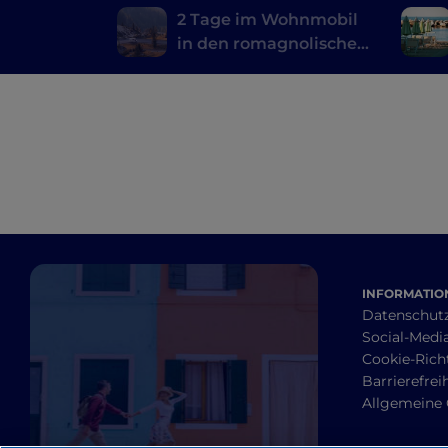
2 Tage im Wohnmobil
in den romagnolischen
Apenninen
INFORMATION
Datenschut
Social-Media
Cookie-Richt
Barrierefrei
Allgemeine