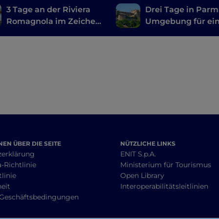
3 Tage an der Riviera
Drei Tage in Par
Romagnola im Zeichen
Umgebung für ei
des Vergnügens
langes Wochenen
voller Wellness u
Entspannung
EN ÜBER DIE SEITE
NÜTZLICHE LINKS
zerklärung
ENIT S.p.A.
-Richtlinie
Ministerium für Tourismus
linie
Open Library
heit
Interoperabilitätsleitlinien
 Geschäftsbedingungen