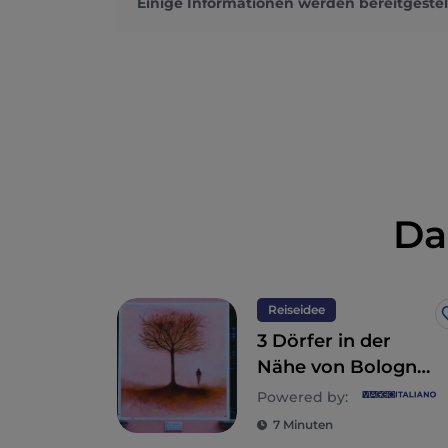
Einige Informationen werden bereitgestel
Da
Reiseidee
3 Dörfer in der
Nähe von Bologna,
perfekt für einen
Powered by:
Tagesausflug
7 Minuten