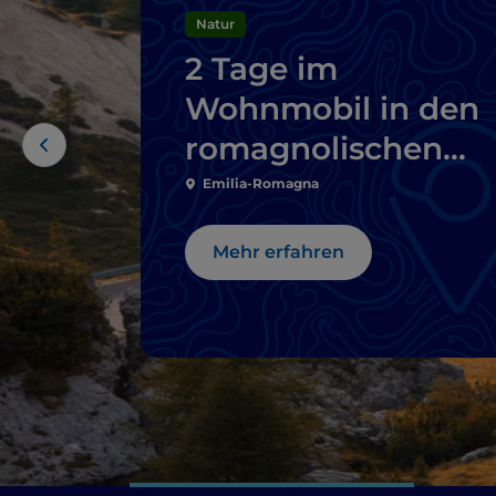
Natur
2 Tage im
Wohnmobil in den
romagnolischen
Apenninen
Emilia-Romagna
Mehr erfahren