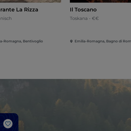
orante La Rizza
Il Toscano
anisch
Toskana - €€
ia-Romagna, Bentivoglio
Emilia-Romagna, Bagno di Ro
Like