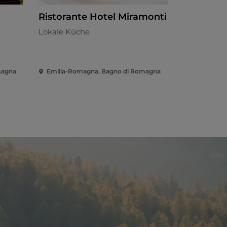
Ristorante Hotel Miramonti
Agrituris
Lokale Küche
Lokale Küc
magna
Emilia-Romagna, Bagno di Romagna
Emilia-Rom