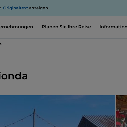
t.
Originaltext
anzeigen.
ernehmungen
Planen Sie Ihre Reise
Informatio
a
Bionda