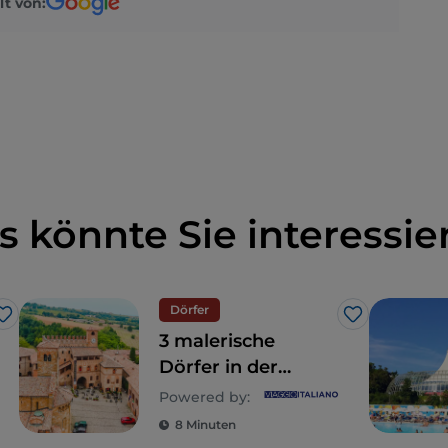
lt von:
s könnte Sie interessie
Dörfer
Like
Like
3 malerische
Dörfer in der
nördlichen Emilia
Powered by:
8 Minuten