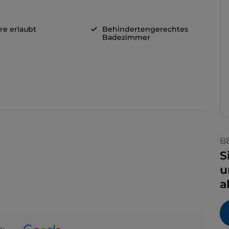
re erlaubt
Behindertengerechtes
Badezimmer
B
S
u
a