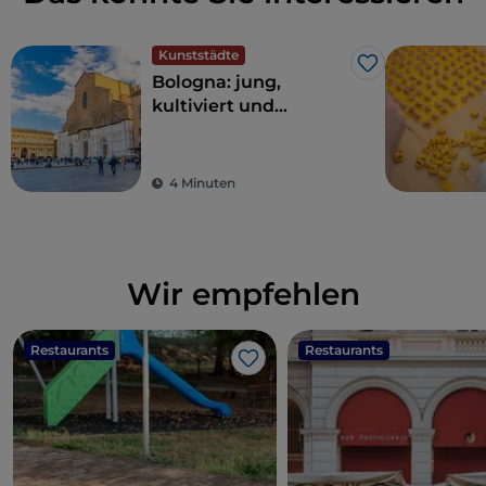
Kunststädte
Like
Bologna: jung,
kultiviert und
großzügig
4 Minuten
Wir empfehlen
Restaurants
Restaurants
Like