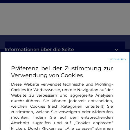
Informationen über die Seite
Schließen
Nützliche Links
Präferenz bei der Zustimmung zur
Verwendung von Cookies
Login
Diese Website verwendet technische und Profiling-
Cookies für Werbezwecke, um die Navigation auf der
Bleiben wir in Kontakt
Website zu verbessern und aggregierte Analysen
durchzuführen. Sie können jederzeit entscheiden,
welchen Cookies (nach Kategorien unterteilt) Sie
zustimmen, welche Sie verweigern oder widerrufen
möchten, indem Sie auf den entsprechenden
Abschnitt zugreifen und auf „Cookies anpassen“
klicken. Durch Klicken auf „Alle zulassen“ stimmen