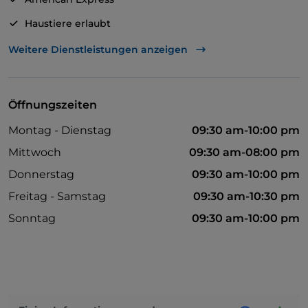
Haustiere erlaubt
Zum Mitnehmen
Weitere Dienstleistungen anzeigen
Geldautomat
Cocktail
Öffnungszeiten
Es wird Englisch gesprochen
Montag - Dienstag
09:30 am-10:00 pm
Mastercard
Mittwoch
09:30 am-08:00 pm
Bezahlung mit Satispay
Donnerstag
09:30 am-10:00 pm
Parkplatz
Freitag - Samstag
09:30 am-10:30 pm
Es wird Spanisch gesprochen
Sonntag
09:30 am-10:00 pm
Tische im Außenbereich
Visa
WLAN