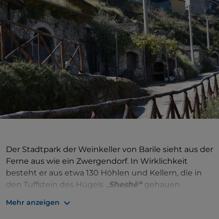
Der Stadtpark der Weinkeller von Barile sieht aus der
Ferne aus wie ein Zwergendorf. In Wirklichkeit
besteht er aus etwa 130 Höhlen und Kellern, die in
den Tuffstein des Hügels „
Sheshë“
gehauen
wurden. Einige sind verlassen, während viele noch
Mehr anzeigen
aktiv sind und Ort der Aufbewahrung des Weins