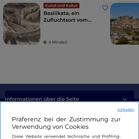
Kunst und Kultur
Like
Basilikata, ein
Zufluchtsort vom
Alltagsstress zur
Wiederentdeckung
der Schönheit
4 Minuten
Informationen über die Seite
Schließen
Nützliche Links
Präferenz bei der Zustimmung zur
Verwendung von Cookies
Login
Diese Website verwendet technische und Profiling-