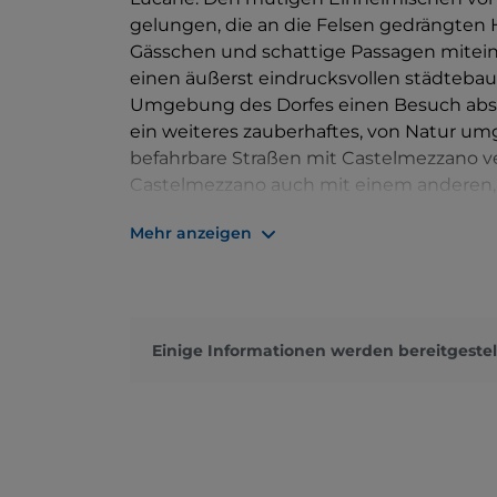
gelungen, die an die Felsen gedrängten H
Gässchen und schattige Passagen mitein
einen äußerst eindrucksvollen städtebaul
Umgebung des Dorfes einen Besuch abst
ein weiteres zauberhaftes, von Natur u
befahrbare Straßen mit Castelmezzano ve
Castelmezzano auch mit einem anderen, 
nach Pietrapertosa gelangen. Es handel
Mehr anzeigen
Sommer die beiden Dörfer über ein Stahls
Einige Informationen werden bereitgestel