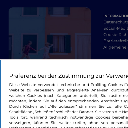
INFORMATION
Datenschut
Social-Media
Cookie-Richt
Barrierefrei
Allgemeine
Präferenz bei der Zustimmung zur Verwen
Diese Website verwendet technische und Profiling-Cookies f
Website zu verbessern und aggregierte Analysen durchzuf
welchen Cookies (nach Kategorien unterteilt) Sie zustimme
möchten, indem Sie auf den entsprechenden Abschnitt zugre
Durch Klicken auf „Alle zulassen“ stimmen Sie zu, alle C
Schaltfläche „Schließen“ schließt das Banner. Sie setzen die N
Tools fort, während technisch notwendige Cookies beibeh
verweigern, können Sie weiter surfen, ohne von personali