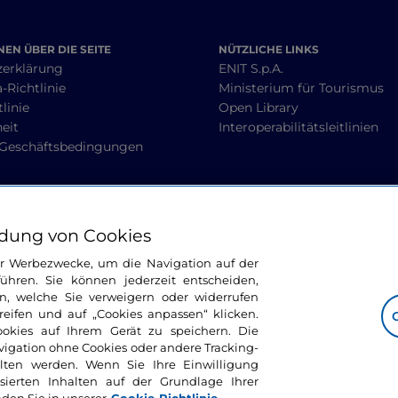
EN ÜBER DIE SEITE
NÜTZLICHE LINKS
zerklärung
ENIT S.p.A.
-Richtlinie
Ministerium für Tourismus
linie
Open Library
heit
Interoperabilitätsleitlinien
 Geschäftsbedingungen
BLEIBEN WIR IN KONTAKT
dung von Cookies
ür Werbezwecke, um die Navigation auf der
ühren. Sie können jederzeit entscheiden,
n, welche Sie verweigern oder widerrufen
ifen und auf „Cookies anpassen“ klicken.
ookies auf Ihrem Gerät zu speichern. Die
avigation ohne Cookies oder andere Tracking-
alten werden. Wenn Sie Ihre Einwilligung
sierten Inhalten auf der Grundlage Ihrer