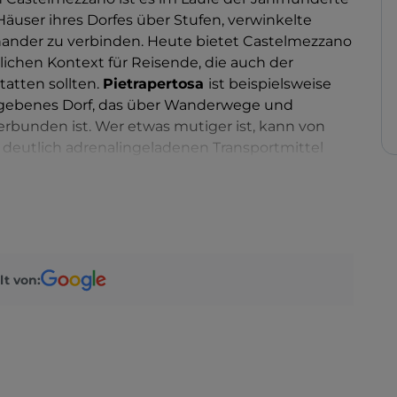
äuser ihres Dorfes über Stufen, verwinkelte
ander zu verbinden. Heute bietet Castelmezzano
ichen Kontext für Reisende, die auch der
atten sollten.
Pietrapertosa
ist beispielsweise
mgebenes Dorf, das über Wanderwege und
rbunden ist. Wer etwas mutiger ist, kann von
deutlich adrenalingeladenen Transportmittel
t sich um den
„Engelsflug“
, eine Zipline, die im
eil miteinander verbindet.
lt von: