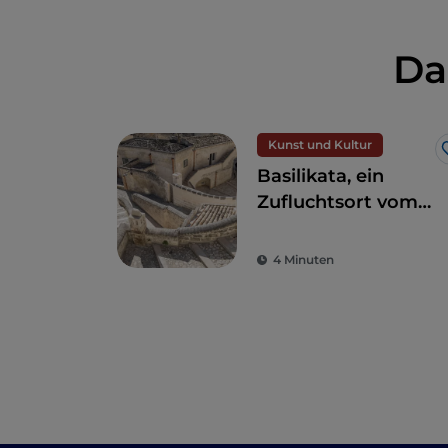
Da
Kunst und Kultur
Basilikata, ein
Zufluchtsort vom
Alltagsstress zur
Wiederentdeckung
4 Minuten
der Schönheit