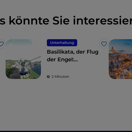
s könnte Sie interessie
Unterhaltung
Like
Like
Basilikata, der Flug
der Engel:
zwischen Himmel
und Erde
2 Minuten
schweben