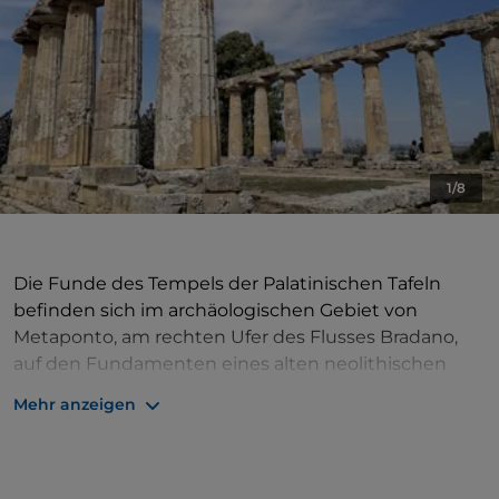
1/8
Die Funde des Tempels der Palatinischen Tafeln
befinden sich im archäologischen Gebiet von
Metaponto, am rechten Ufer des Flusses Bradano,
auf den Fundamenten eines alten neolithischen
Hauses, entlang der prähistorischen Straße, die nach
Mehr anzeigen
Siris-Heraclea führt, etwa drei Kilometer von der
antiken Stadt Metaponto entfernt.
Im Jahr 1961 wurde der Tempel restauriert, nachdem