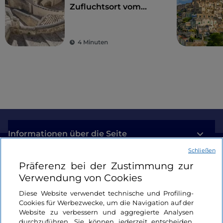
Zufluchtsort vom
Alltagsstress zur
Wiederentdeckung
der Schönheit
4 Minuten
Informationen über die Seite
Schließen
Nützliche Links
Präferenz bei der Zustimmung zur
Verwendung von Cookies
Login
Diese Website verwendet technische und Profiling-
Cookies für Werbezwecke, um die Navigation auf der
Bleiben wir in Kontakt
Website zu verbessern und aggregierte Analysen
durchzuführen. Sie können jederzeit entscheiden,