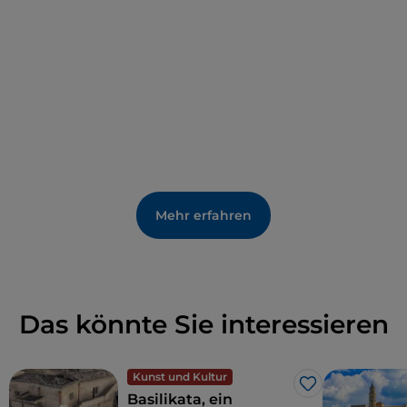
Ordnung: 10 an der Nordfassade und 5 an der
Südfassade. Ursprünglich waren es 32 Säulen, das
Stylobat war 34,29 Meter lang und 13,66 Meter breit,
während die Zelle 17,79 x 8,68 Meter maß.
Derzeit ist der Tempel nicht in gutem Zustand, da er
mit Mazzarro, dem lokalen Kalkstein, gebaut wurde.
Die Ausgrabungen von 1926 brachten zahlreiche
Überreste von Statuen, Keramiken und anderen
Säulen an die Oberfläche, die heute im
Mehr erfahren
Archäologischen Nationalmuseum von Metaponto
ausgestellt sind.
Das könnte Sie interessieren
Kunst und Kultur
Like
Basilikata, ein